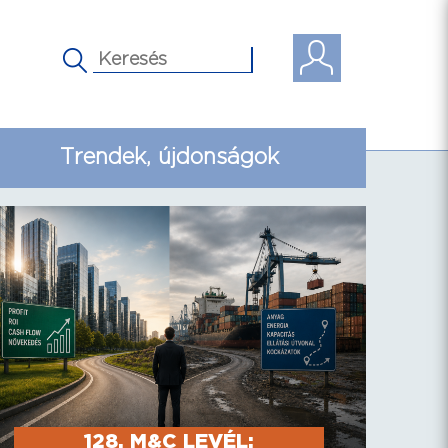
Trendek, újdonságok
128. M&C LEVÉL: