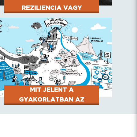
REZILIENCIA VAGY
HATÉKONYSÁG? A CFO ÚJ
DILEMMÁJA A
GEOÖKONÓMIAI
KORSZAKBAN
MIT JELENT A
GYAKORLATBAN AZ
S/4HANA-BAN A
SZÁMVITEL ÉS A
CONTROLLING