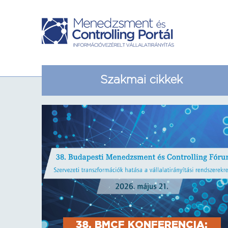
Szakmai cikkek
38. BMCF KONFERENCIA: