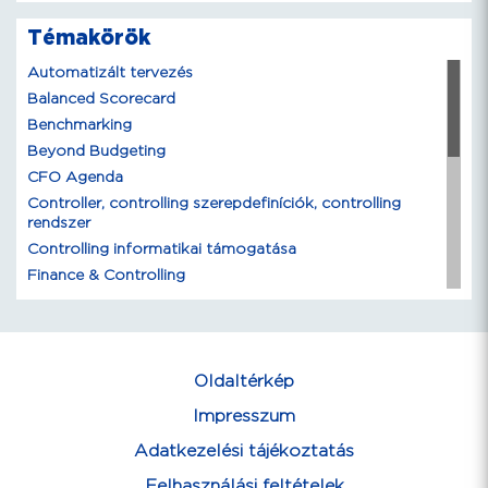
Témakörök
Automatizált tervezés
Balanced Scorecard
Benchmarking
Beyond Budgeting
CFO Agenda
Controller, controlling szerepdefiníciók, controlling
rendszer
Controlling informatikai támogatása
Finance & Controlling
Intellektuális tőke menedzsmentje
Kockázatkezelés
Konszerncontrolling
Lean & Folyamatmenedzsment
Oldaltérkép
Mutatószámok, beszámolórendszerek
Impresszum
Projektcontrolling, projektmenedzsment
Adatkezelési tájékoztatás
Robotizáció (RPA, MI)
Shareholder Value / EVA
Felhasználási feltételek