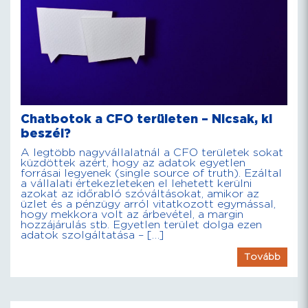
Chatbotok a CFO területen – Nicsak, ki
beszél?
A legtöbb nagyvállalatnál a CFO területek sokat
küzdöttek azért, hogy az adatok egyetlen
forrásai legyenek (single source of truth). Ezáltal
a vállalati értekezleteken el lehetett kerülni
azokat az időrabló szóváltásokat, amikor az
üzlet és a pénzügy arról vitatkozott egymással,
hogy mekkora volt az árbevétel, a margin
hozzájárulás stb. Egyetlen terület dolga ezen
adatok szolgáltatása – […]
Tovább