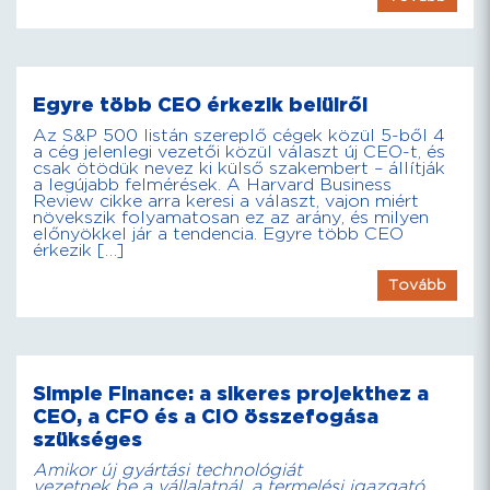
Egyre több CEO érkezik belülről
Az S&P 500 listán szereplő cégek közül 5-ből 4
a cég jelenlegi vezetői közül választ új CEO-t, és
csak ötödük nevez ki külső szakembert – állítják
a legújabb felmérések. A Harvard Business
Review cikke arra keresi a választ, vajon miért
növekszik folyamatosan ez az arány, és milyen
előnyökkel jár a tendencia. Egyre több CEO
érkezik […]
Tovább
Simple Finance: a sikeres projekthez a
CEO, a CFO és a CIO összefogása
szükséges
Amikor új gyártási technológiát
vezetnek be a vállalatnál, a termelési igazgató