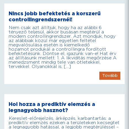
Nincs jobb befektetés a korszerű
controllingrendszernél!
Nem csak azt állítjuk, hogy ha az alábbi 6
tényező teljesül, akkor busásan megtérül a
modern controllingrendszer. Azt mondjuk, hogy
az alábbiak közül már egyetlen feltétel
megvalósulása esetén is kiemelkedő
hozamot produkál a controllingra fordított
befektetésünk. Döntse el, igazunk van-e! Hat érv
az állításunk mellett: 1. A likviditás megőrzése A
menedzsment mindig tele van ötletekkel,
tervekkel. Olyanokkal is, […]
Tovább
Hol hozza a prediktív elemzés a
legnagyobb hasznot?
Kereslet-előrejelzés, árképzés, karbantartás: a
prediktív elemzés ezeken a területeken kecsegtet
a legnagyobb hatással, a legjobb megtérüléssel –