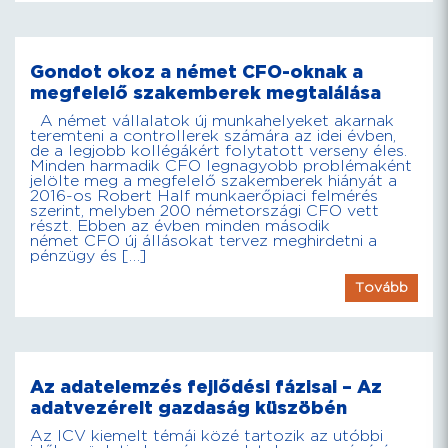
Gondot okoz a német CFO-oknak a
megfelelő szakemberek megtalálása
A német vállalatok új munkahelyeket akarnak
teremteni a controllerek számára az idei évben,
de a legjobb kollégákért folytatott verseny éles.
Minden harmadik CFO legnagyobb problémaként
jelölte meg a megfelelő szakemberek hiányát a
2016-os Robert Half munkaerőpiaci felmérés
szerint, melyben 200 németországi CFO vett
részt. Ebben az évben minden második
német CFO új állásokat tervez meghirdetni a
pénzügy és […]
Tovább
Az adatelemzés fejlődési fázisai – Az
adatvezérelt gazdaság küszöbén
Az ICV kiemelt témái közé tartozik az utóbbi