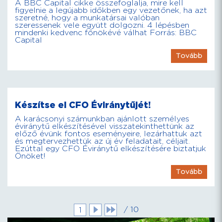
A BBC Capital cikke összefoglalja, mire kell
figyelnie a legújabb időkben egy vezetőnek, ha azt
szeretné, hogy a munkatársai valóban
szeressenek vele együtt dolgozni. 4 lépésben
mindenki kedvenc főnökévé válhat Forrás: BBC
Capital
Tovább
Készítse el CFO Éviránytűjét!
A karácsonyi számunkban ajánlott személyes
éviránytű elkészítésével visszatekinthettünk az
előző évünk fontos eseményeire, lezárhattuk azt
és megtervezhettük az új év feladatait, céljait.
Ezúttal egy CFO Éviránytű elkészítésére biztatjuk
Önöket!
Tovább
/ 10
1