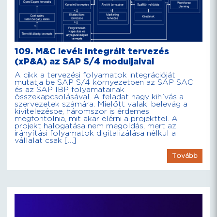
109. M&C levél: Integrált tervezés
(xP&A) az SAP S/4 moduljaival
A cikk a tervezési folyamatok integrációját
mutatja be SAP S/4 környezetben az SAP SAC
és az SAP IBP folyamatainak
összekapcsolásával. A feladat nagy kihívás a
szervezetek számára. Mielőtt valaki belevág a
kivitelezésbe, háromszor is érdemes
megfontolnia, mit akar elérni a projekttel. A
projekt halogatása nem megoldás, mert az
irányítási folyamatok digitalizálása nélkül a
vállalat csak […]
Tovább