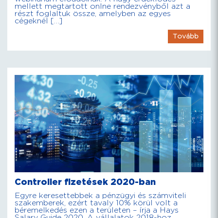
mellett megtartott onlne rendezvényből azt a
részt foglaltuk össze, amelyben az egyes
cégeknél […]
Tovább
Controller fizetések 2020-ban
Egyre keresettebbek a pénzügyi és számviteli
szakemberek, ezért tavaly 10% körül volt a
béremelkedés ezen a területen – írja a Hays
Salary Guide 2020. A vállalatok 2018-hoz