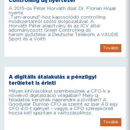
Controlling díj nyertesei
A 2015-os Péter Horváth díjat Dr. Florian Hojak
nyerte,
„Turn-around"-hoz kapcsolódó controlling
módszertanról szóló dolgozatával. A
Horváth Péter alapítvány és az ICV által
adományozott Green Controlling díj
három győztese: a Deutsche Telekom, a VAUDE
Sport és a Voith.
Tovább
A digitális átalakulás a pénzügyi
területet is érinti
Milyen kihívásokkal szembesülnek a CFO-k a
növekvő digitalizáció világában? Mely új
feladatok kerülnek napirendre a jövőben? A
Goodyear Dunlop CFO-ja szerint az Ipar 4.0 egy
CFO 4.0-t igényel – vagyis a CFO szerepköreit
hozzá kell igazítani a változásokhoz.
Tovább