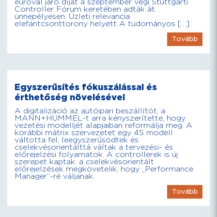
euróval járó díjat a szeptember végi Stuttgarti
Controller Fórum keretében adták át
ünnepélyesen. Üzleti relevancia
elefántcsonttorony helyett A tudományos […]
Tovább
Egyszerűsítés fókuszálással és
érthetőség növelésével
A digitalizáció az autóipari beszállítót, a
MANN+HUMMEL-t arra kényszerítette, hogy
vezetési modelljét alapjaiban reformálja meg. A
korábbi mátrix szervezetet egy 4S modell
váltotta fel, leegyszerűsödtek és
cselekvésorientálttá váltak a tervezési- és
előrejelzési folyamatok. A controllerek is új
szerepet kaptak: a cselekvésorientált
előrejelzések megkövetelik, hogy „Performance
Manager“-ré váljanak.
Tovább