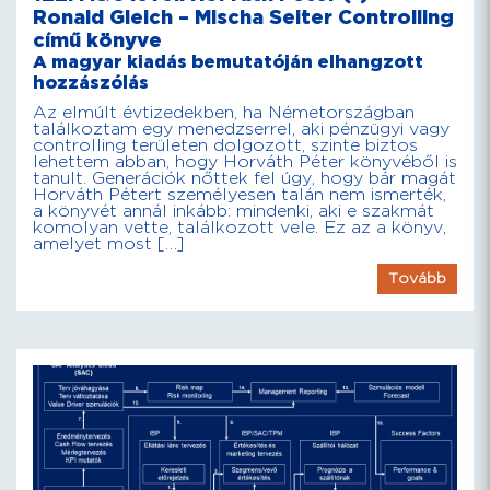
Ronald Gleich – Mischa Seiter Controlling
című könyve
A magyar kiadás bemutatóján elhangzott
hozzászólás
Az elmúlt évtizedekben, ha Németországban
találkoztam egy menedzserrel, aki pénzügyi vagy
controlling területen dolgozott, szinte biztos
lehettem abban, hogy Horváth Péter könyvéből is
tanult. Generációk nőttek fel úgy, hogy bár magát
Horváth Pétert személyesen talán nem ismerték,
a könyvét annál inkább: mindenki, aki e szakmát
komolyan vette, találkozott vele. Ez az a könyv,
amelyet most […]
Tovább