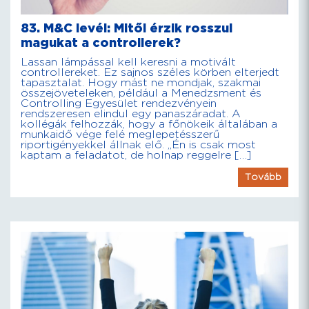
83. M&C levél: Mitől érzik rosszul
magukat a controllerek?
Lassan lámpással kell keresni a motivált
controllereket. Ez sajnos széles körben elterjedt
tapasztalat. Hogy mást ne mondjak, szakmai
összejöveteleken, például a Menedzsment és
Controlling Egyesület rendezvényein
rendszeresen elindul egy panaszáradat. A
kollégák felhozzák, hogy a főnökeik általában a
munkaidő vége felé meglepetésszerű
riportigényekkel állnak elő. „Én is csak most
kaptam a feladatot, de holnap reggelre […]
Tovább