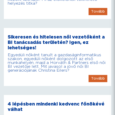
helyezés titka?
Tovább
Sikeresen és hitelesen női vezetőként a
BI tanácsadás területén? Igen, ez
lehetséges!
Egyedüli nőként tanult a gazdaságinformatikus
szakon, egyedüli nőként dolgozott az első
munkahelyén, majd a Horváth & Partners első női
BI vezetője lett. Mit javasol a jövő női BI
generációjának Christina Eilers?
Tovább
4 lépésben mindenki kedvenc főnökévé
válhat