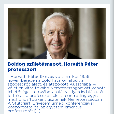
Boldog születésnapot, Horváth Péter
professzor!
Horváth Péter 19 éves volt, amikor 1956
novemberében a zöld határon átbújt a
szögesdrót alatt, és átszökött Ausztriába. A
véletlen vitte tovább Németországba: ott kapott
lehetőséget a továbbtanulásra. Ilyen indulás után
lett ő az a professzor, akit a controlling egyik
meghonosítójaként tisztelnek Németországban.
A Stuttgarti Egyetem ünnepi konferenciával
köszöntötte őt, az egyetem emeritus
professzorát […]