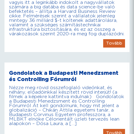
vagyis itt a leginkább indokolt a nagyvállatok
számára a big datába és data science-be való
befektetés – állítja a Harvard Business Review
cikke. Felmérések szerint a vállalatok jelenleg
mintegy 36 milliárd $-t költenek adattárolásra,
valamint a szükséges számítástechnikai
infrastruktúra biztosítására, és ez az összeg a
várakozások szerint 2020-ra meg fog duplázódni.
Tovább
Gondolatok a Budapesti Menedzsment
és Controlling Fórumról
Nézze meg rövid összefoglaló videónkat, és
néhány, előadóinkkal készített rövid interjút! (a
filmek a képekre kattintva indulnak) Gondolatok
a Budapesti Menedzsment és Controlling
Fórumról Át kell gondolnunk, hogy mit jelent a
globalizáció – Chikán Attila egyetemi tanár, a
Budapesti Corvinus Egyetem professzora, a
MLBKT elnöke Célorientált üzleti tervezés lean
alapokon – Dósa Laura, a […]
Tovább