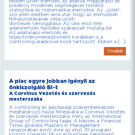
időben üzleti elemzés, az adatok magyarázó és
prediktív modellek segítségével történő
statisztikai és matematikai elemzése. Az „üzleti”
szó jelen esetben arra utal, hogy az elemzések
felhasználásának célja üzleti
döntések támogatása. Az cikk első fele
adatelemzés fejlődési szakaszait mutatja be.
Az adatalapú elemzés és
teljesítménymenedzsment korábban is a
controlling alapkövei közé tartozott. Ebben a […]
Tovább
A piac egyre jobban igényli az
önkiszolgáló BI-t
A Corvinus Vezetés és szervezés
mesterszaka
A controlling és gazdasági szakemberképzés
meghatározó hazai fellegvára a Corvinus Vezetés
és szervezés mesterszaka, mely az International
Group of Controlling tagja. A képzés a Financial
Times globális Masters in Management
rangsorában évről-évre az első 70 program
között szerepel. Mi az előkelőnek tekinthető