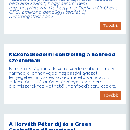
nem arra számít, hogy semmi nem
fog megváltozni. De hogy viselkedik a CEO és a
CFO, amikor a pénzügyi terület új
IT-támogatást kap?
Tovább
Kiskereskedelmi controlling a nonfood
szektorban
Németországban a kiskereskedelemben – mely a
harmadik legnagyobb gazdasági ágazat –
lényegében a kis- és középméretű vállalatok
jellemzőek. Különösen érvényes ez a nem
élelmiszerekhez köthető (nonfood) területekre.
Tovább
A Horváth Péter díj és a Green