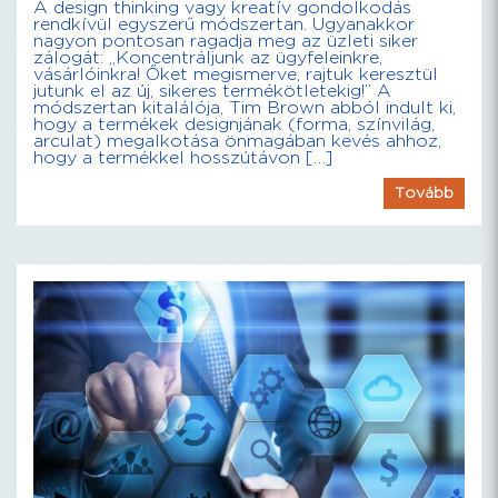
A design thinking vagy kreatív gondolkodás
rendkívül egyszerű módszertan. Ugyanakkor
nagyon pontosan ragadja meg az üzleti siker
zálogát: „Koncentráljunk az ügyfeleinkre,
vásárlóinkra! Őket megismerve, rajtuk keresztül
jutunk el az új, sikeres termékötletekig!” A
módszertan kitalálója, Tim Brown abból indult ki,
hogy a termékek designjának (forma, színvilág,
arculat) megalkotása önmagában kevés ahhoz,
hogy a termékkel hosszútávon […]
Tovább