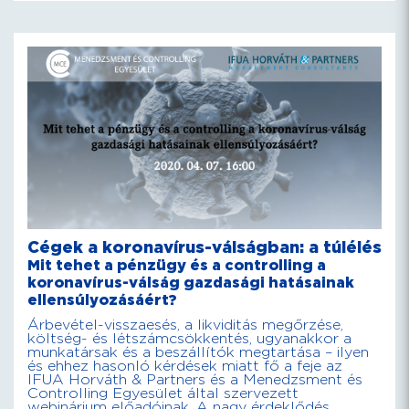
Cégek a koronavírus-válságban: a túlélés
Mit tehet a pénzügy és a controlling a
koronavírus-válság gazdasági hatásainak
ellensúlyozásáért?
Árbevétel-visszaesés, a likviditás megőrzése,
költség- és létszámcsökkentés, ugyanakkor a
munkatársak és a beszállítók megtartása – ilyen
és ehhez hasonló kérdések miatt fő a feje az
IFUA Horváth & Partners és a Menedzsment és
Controlling Egyesület által szervezett
webinárium előadóinak. A nagy érdeklődés