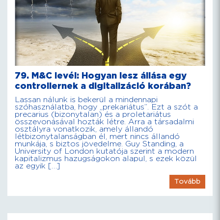
79. M&C levél: Hogyan lesz állása egy
controllernek a digitalizáció korában?
Lassan nálunk is bekerül a mindennapi
szóhasználatba, hogy „prekariátus”. Ezt a szót a
precarius (bizonytalan) és a proletariátus
összevonásával hozták létre. Arra a társadalmi
osztályra vonatkozik, amely állandó
létbizonytalanságban él, mert nincs állandó
munkája, s biztos jövedelme. Guy Standing, a
University of London kutatója szerint a modern
kapitalizmus hazugságokon alapul, s ezek közül
az egyik […]
Tovább