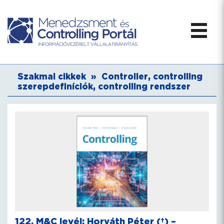
Szakmai cikkek
»
Controller, controlling
szerepdefiníciók, controlling rendszer
122. M&C levél: Horváth Péter (†) –