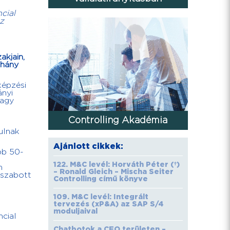
cial
z
akjain,
 hány
képzési
ányi
vagy
Controlling Akadémia
ulnak
Ajánlott cikkek:
bb 50-
122. M&C levél: Horváth Péter (†)
m
– Ronald Gleich – Mischa Seiter
 szabott
Controlling című könyve
109. M&C levél: Integrált
tervezés (xP&A) az SAP S/4
moduljaival
ncial
Chatbotok a CFO területen –