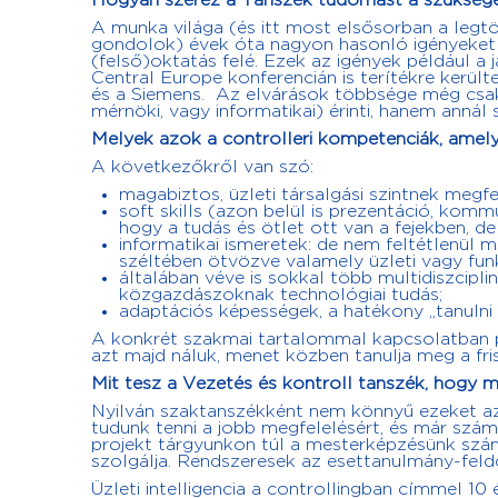
Hogyan szerez a Tanszék tudomást a szüksége
A munka világa (és itt most elsősorban a legtöb
gondolok) évek óta nagyon hasonló igényeket 
(felső)oktatás felé. Ezek az igények például a
Central Europe konferencián is terítékre került
és a Siemens. Az elvárások többsége még csak
mérnöki, vagy informatikai) érinti, hanem annál
Melyek azok a controlleri kompetenciák, amel
A következőkről van szó:
magabiztos, üzleti társalgási szintnek megf
soft skills (azon belül is prezentáció, kom
hogy a tudás és ötlet ott van a fejekben, de
informatikai ismeretek: de nem feltétlenül m
széltében ötvözve valamely üzleti vagy funkc
általában véve is sokkal több multidiszcipli
közgazdászoknak technológiai tudás;
adaptációs képességek, a hatékony „tanulni
A konkrét szakmai tartalommal kapcsolatban ped
azt majd náluk, menet közben tanulja meg a fris
Mit tesz a Vezetés és kontroll tanszék, hogy 
Nyilván szaktanszékként nem könnyű ezeket az 
tudunk tenni a jobb megfelelésért, és már szám
projekt tárgyunkon túl a mesterképzésünk szám
szolgálja. Rendszeresek az esettanulmány-feld
Üzleti intelligencia a controllingban címmel 10