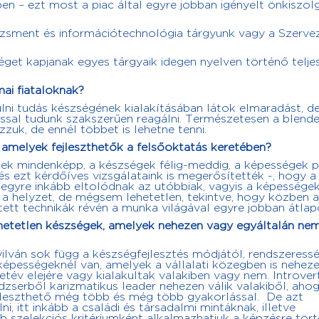
 – ezt most a piac által egyre jobban igényelt önkiszol
zsment és információtechnológia tárgyunk vagy a Szervez
get kapjanak egyes tárgyaik idegen nyelven történő telje
ai fiataloknak?
lni tudás készségének kialakításában látok elmaradást, de
ással tudunk szakszerűen reagálni. Természetesen a blend
zuk, de ennél többet is lehetne tenni.
amelyek fejleszthetők a felsőoktatás keretében?
etek mindenképp, a készségek félig-meddig, a képességek 
 és ezt kérdőíves vizsgálataink is megerősítették -, hogy a
 egyre inkább eltolódnak az utóbbiak, vagyis a képességek
a helyzet, de mégsem lehetetlen, tekintve, hogy közben a
tett technikák révén a munka világával egyre jobban átlap
hetetlen készségek, amelyek nehezen vagy egyáltalán ne
nyilván sok függ a készségfejlesztés módjától, rendszeress
épességeknél van, amelyek a vállalati közegben is nehez
letév elejére vagy kialakultak valakiben vagy nem. Introver
zserből karizmatikus leader nehezen válik valakiből, aho
fejleszthető még több és még több gyakorlással. De azt
, itt inkább a családi és társadalmi mintáknak, illetve
b szelekciós kritériumként alkalmazhatjuk a képzésre tör