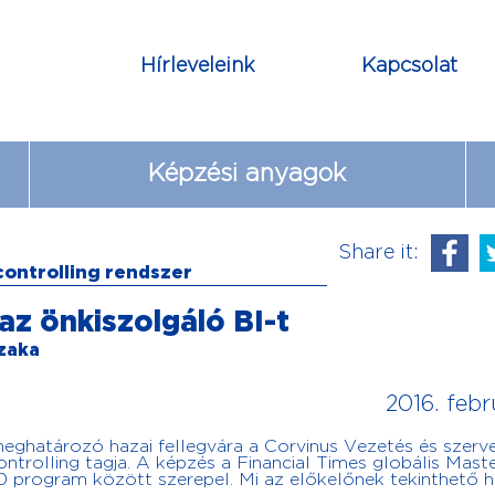
Hírleveleink
Kapcsolat
Képzési anyagok
Share it:
 controlling rendszer
 az önkiszolgáló BI-t
zaka
2016. febr
eghatározó hazai fellegvára a Corvinus Vezetés és szerv
trolling tagja. A képzés a Financial Times globális Maste
 program között szerepel. Mi az előkelőnek tekinthető h