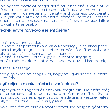
s controlleri kompetenciákról?
b nyitott pozíciót meghirdető multinacionális vállalati k
fogalmaz meg a frissen felevettek és így közvetve a
 január végi műegyetemi University and Business Cooperatio
ek olyan vállalatok felsővezetői részéről, mint az Ericsson
 nem is a pontos szakmai tartalmat (legyen az gazdálkod
 sokkal általánosabb.
yeknek egyre növekvő a jelentősége?
elelő angol nyelvtudás;
munikáció, csoportmunkára való képesség): általános prob
 nem tudják megosztani, illetve termőre fordítani kollabor
ély és speciális technikai tudás, hanem
ionális szakterülettel (így pl. a controllinggal);
naritás: mérnököknek, informatikusoknak üzleti ismeretek;
 tudás” készsége.
ig gyakran az hangzik el, hogy az úgyis speciális, ezért 
sen felvett.
megfeleljen a munkaerőpiaci elvárásoknak?
igényeket elfogadni és azoknak megfelelni. De azért még
os eredményt fel is tudunk mutatni. A már említett Gyako
os csoportos és prezentációs feladata is a készségfejles
olgozások és a szituációs gyakorlatok.
 évvel ezelőtt az elsők között vezettünk be igazi géptermi