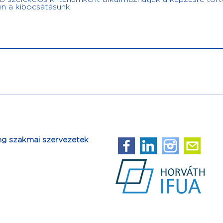
en a kibocsátásunk.
ng szakmai szervezetek