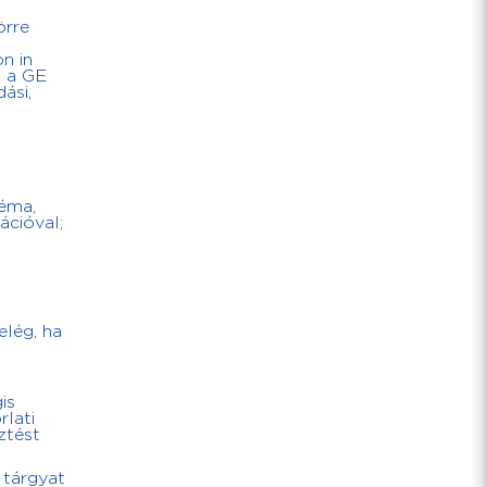
örre
n in
, a GE
ási,
léma,
ációval;
elég, ha
is
rlati
ztést
 tárgyat