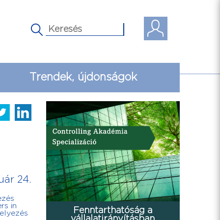
Trendek, újdonságok
uár 24.
ezés
rs in
Fenntarthatóság a
elyezés
vállalatirányításban