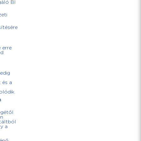
gáló BI
eti
sítésére
 erre
ed
pedig
 és a
olódik.
m
égétől
en
táltból
gy a
ténő