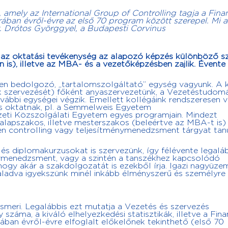
amely az International Group of Controlling tagja a Finan
ában évről-évre az első 70 program között szerepel. Mi a
Dr. Drótos Györggyel, a Budapesti Corvinus
t az oktatási tevékenység az alapozó képzés különböző sz
 is), illetve az MBA- és a vezetőképzésben zajlik. Évente
n bedolgozó, „tartalomszolgáltató” egység vagyunk. A 
ák szervezését) főként anyaszervezetünk, a Vezetéstudom
vábbi egységei végzik. Emellett kollégáink rendszeresen 
is oktatnak, pl. a Semmelweis Egyetem
ti Közszolgálati Egyetem egyes programjain. Mindezt
lapszakos, illetve mesterszakos (beleértve az MBA-t is)
yen controlling vagy teljesítménymenedzsment tárgyat tan
és diplomakurzusokat is szervezünk, így félévente legalá
ménymenedzsment, vagy a szintén a tanszékhez kapcsolódó
ogy akár a szakdolgozatát is ezekből írja. Igazi nagyüze
haladva igyekszünk minél inkább élményszerű és személyre
ismeri. Legalábbis ezt mutatja a Vezetés és szervezés
áma, a kiváló elhelyezkedési statisztikák, illetve a Fina
ban évről-évre elfoglalt előkelőnek tekinthető (első 70