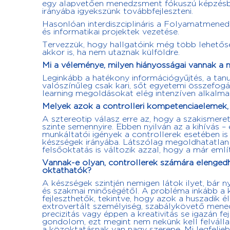
egy alapvetően menedzsment fókuszú képzésben
irányába igyekszünk továbbfejleszteni.
Hasonlóan interdiszciplináris a Folyamatmened
és informatikai projektek vezetése.
Tervezzük, hogy hallgatóink még több lehetősé
akkor is, ha nem utaznak külföldre.
Mi a véleménye, milyen hiányosságai vannak a m
Leginkább a hatékony információgyűjtés, a tanu
valószínűleg csak kari, sőt egyetemi összefog
learning megoldásokat elég intenzíven alkalmaz
Melyek azok a controlleri kompetenciaelemek, 
A sztereotip válasz erre az, hogy a szakismer
szinte semennyire. Ebben nyilván az a kihívás –
munkáltatói igények a controllerek esetében is
készségek irányába. Látszólag megoldhatatlan 
felsőoktatás is változik azzal, hogy a már emlí
Vannak-e olyan, controllerek számára elenged
oktathatók?
A készségek szintjén nemigen látok ilyet, bár 
és szakmai minőségétől. A probléma inkább a k
fejleszthetők, tekintve, hogy azok a huszadik é
extrovertált személyiség, szabálykövető mened
precizitás vagy éppen a kreativitás se igazán 
gondolom, ezt megint nem nekünk kell felvállalni
a közoktatásnak van nagy szerepe. Mi legfeljeb