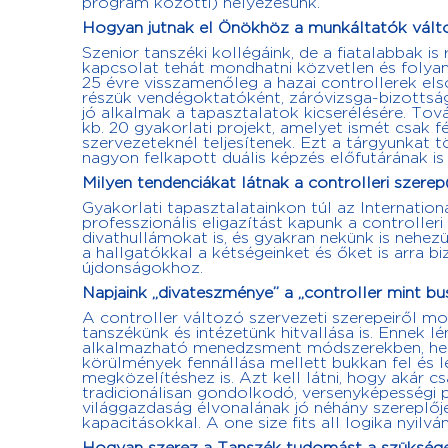
program közötti) helyezésünk.
Hogyan jutnak el Önökhöz a munkáltatók válto
Szenior tanszéki kollégáink, de a fiatalabbak i
kapcsolat tehát mondhatni közvetlen és folya
25 évre visszamenőleg a hazai controllerek első
részük vendégoktatóként, záróvizsga-bizottság
jó alkalmak a tapasztalatok kicserélésére. Tová
kb. 20 gyakorlati projekt, amelyet ismét csak
szervezeteknél teljesítenek. Ezt a tárgyunkat 
nagyon felkapott duális képzés előfutárának is 
Milyen tendenciákat látnak a controlleri szerep
Gyakorlati tapasztalatainkon túl az Internatio
professzionális eligazítást kapunk a controlleri
divathullámokat is, és gyakran nekünk is nehez
a hallgatókkal a kétségeinket és őket is arra bi
újdonságokhoz.
Napjaink „divateszménye” a „controller mint bu
A controller változó szervezeti szerepeiről mo
tanszékünk és intézetünk hitvallása is. Ennek 
alkalmazható menedzsment módszerekben, hely
körülmények fennállása mellett bukkan fel és le
megközelítéshez is. Azt kell látni, hogy akár
tradicionálisan gondolkodó, versenyképességi
világgazdaság élvonalának jó néhány szereplője
kapacitásokkal. A one size fits all logika nyilvá