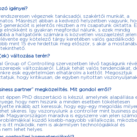
zó igényei?
s rendszeresen végeznek tanácsadói, szakértői munkát, a
matos. Másrészt abban a kedvező helyzetben vagyunk, ho
 generációit is jelentős részben a mi csapatunk oktatta. 
i elnökként is gyakran megfordul nálunk, s ezek mindig
bbá a hallgatóink számára is közvetlen visszajelzést jelen
 félévente egy kötelező tárgy keretében valós gazdálkodó
több mint 15 éve hirdettük meg először, s akár a mostanáb
tekinthető.
(ek) változása terén?
nal Group of Controlling szervezetben lévő tagságunk révé
 szerepek változásairól. Látjuk tehát valós tendenciákat, d
ünkre esik egyértelműen elhatárolni a kettőt. Megosztjuk
ztatjuk, hogy kritikusan, de egyben nyitottan viszonyuljana
siness partner” megközelítés. Mit gondol erről?
st éppen PhD disszertáció is készül, amelynek alapállása
lényege, hogy nem hiszünk a minden esetben tökéletesen
ette inkább azt keressük, hogy egy-egy megoldás milye
het sikeres. Így viszonyulunk a controller mint business p
 csak Magyarországon maradva is egyszerre van jelen szám
 problémákkal küzdő kisebb-nagyobb vállalkozás, miközbe
 is itt működik, nem is akármilyen technológiákkal és
n nem lehet helyes.