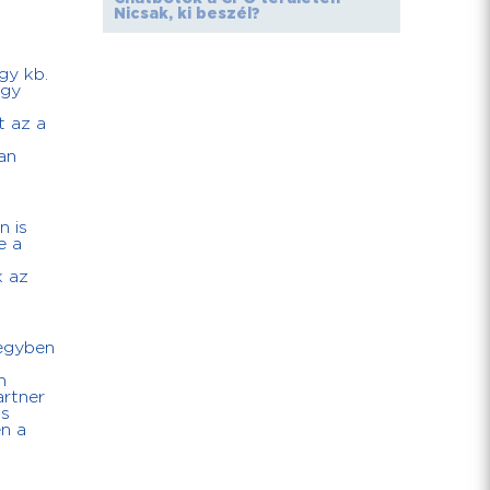
Nicsak, ki beszél?
gy kb.
Egy
t az a
an
n is
e a
k az
 egyben
n
artner
os
n a