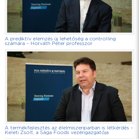
A prediktív elemzés új lehetőség a controlling
számára – Horváth Péter professzor
A termékfejlesztés az élelmiszeriparban is létkérdés –
Keleti Zsolt, a Sága Foods vezérigazgatója