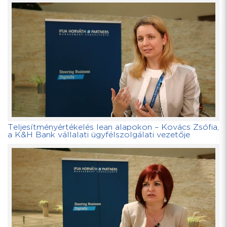
Teljesítményértékelés lean alapokon – Kovács Zsófia,
a K&H Bank vállalati ügyfélszolgálati vezetője