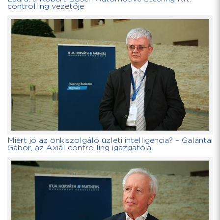
controlling vezetője
Miért jó az önkiszolgáló üzleti intelligencia? – Galántai
Gábor, az Axiál controlling igazgatója