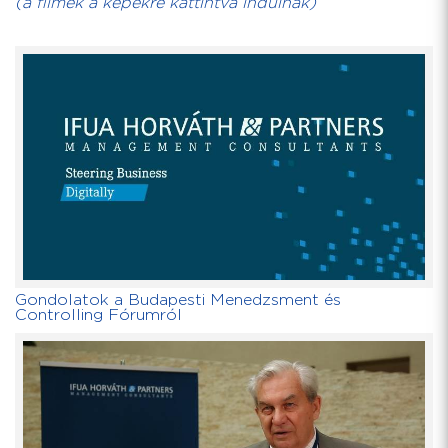
(a filmek a képekre kattintva indulnak)
Gondolatok a Budapesti Menedzsment és
Controlling Fórumról