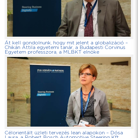
Át kell gondolnunk, hogy mit jelent a globalizáció –
Chikán Attila egyetemi tanár, a Budapesti Corvinus
Egyetem professzora, a MLBKT elnöke
Célorientált üzleti tervezés lean alapokon – Dósa
Laura, a Robert Bosch Automotive Steering Kft.