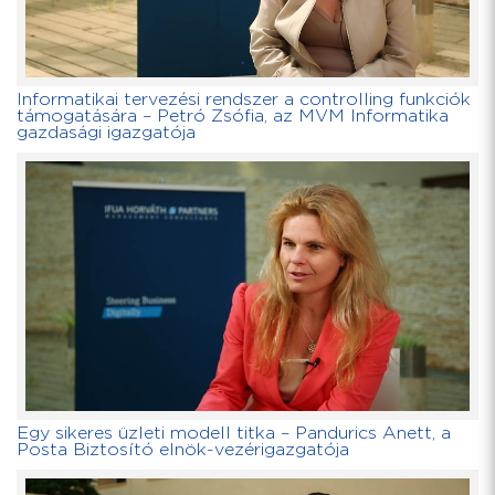
Informatikai tervezési rendszer a controlling funkciók
támogatására – Petró Zsófia, az MVM Informatika
gazdasági igazgatója
Egy sikeres üzleti modell titka – Pandurics Anett, a
Posta Biztosító elnök-vezérigazgatója