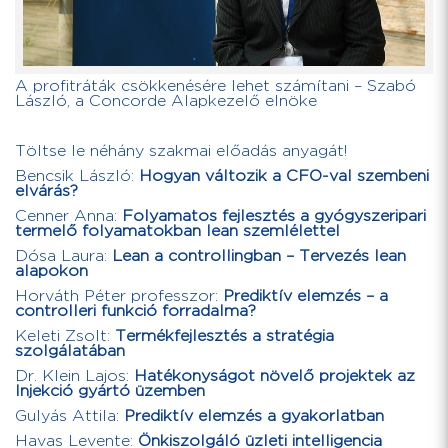
A profitráták csökkenésére lehet számítani – Szabó
László, a Concorde Alapkezelő elnöke
Töltse le néhány szakmai előadás anyagát!
Bencsik László:
Hogyan változik a CFO-val szembeni
elvárás?
Cenner Anna:
Folyamatos fejlesztés a gyógyszeripari
termelő folyamatokban lean szemlélettel
Dósa Laura:
Lean a controllingban – Tervezés lean
alapokon
Horváth Péter professzor:
Prediktív elemzés – a
controlleri funkció forradalma?
Keleti Zsolt:
Termékfejlesztés a stratégia
szolgálatában
Dr. Klein Lajos:
Hatékonyságot növelő projektek az
Injekció gyártó üzemben
Gulyás Attila:
Prediktív elemzés a gyakorlatban
Havas Levente:
Önkiszolgáló üzleti intelligencia