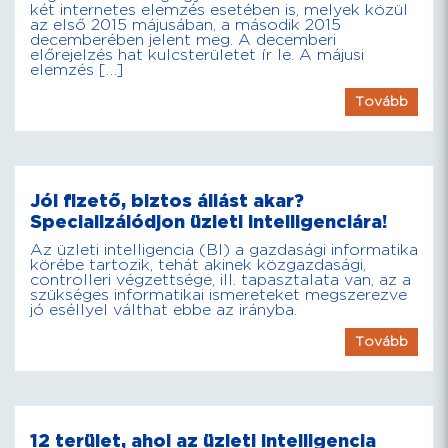
két internetes elemzés esetében is, melyek közül
az első 2015 májusában, a második 2015
decemberében jelent meg. A decemberi
előrejelzés hat kulcsterületet ír le. A májusi
elemzés […]
Tovább
Jól fizető, biztos állást akar?
Specializálódjon üzleti intelligenciára!
Az üzleti intelligencia (BI) a gazdasági informatika
körébe tartozik, tehát akinek közgazdasági,
controlleri végzettsége, ill. tapasztalata van, az a
szükséges informatikai ismereteket megszerezve
jó eséllyel válthat ebbe az irányba.
Tovább
12 terület, ahol az üzleti intelligencia