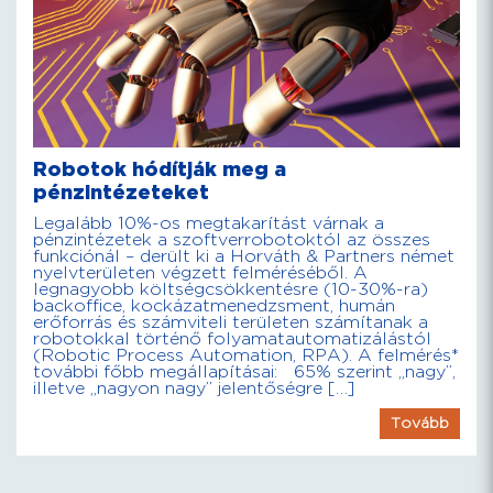
Robotok hódítják meg a
pénzintézeteket
Legalább 10%-os megtakarítást várnak a
pénzintézetek a szoftverrobotoktól az összes
funkciónál – derült ki a Horváth & Partners német
nyelvterületen végzett felméréséből. A
legnagyobb költségcsökkentésre (10-30%-ra)
backoffice, kockázatmenedzsment, humán
erőforrás és számviteli területen számítanak a
robotokkal történő folyamatautomatizálástól
(Robotic Process Automation, RPA). A felmérés*
további főbb megállapításai: 65% szerint „nagy”,
illetve „nagyon nagy” jelentőségre […]
Tovább