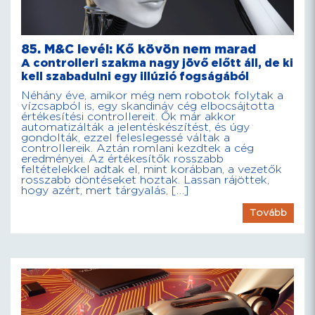
85. M&C levél: Kő kövön nem marad
A controlleri szakma nagy jövő előtt áll, de ki
kell szabadulni egy illúzió fogságából
Néhány éve, amikor még nem robotok folytak a
vízcsapból is, egy skandináv cég elbocsájtotta
értékesítési controllereit. Ők már akkor
automatizálták a jelentéskészítést, és úgy
gondolták, ezzel feleslegessé váltak a
controllereik. Aztán romlani kezdtek a cég
eredményei. Az értékesítők rosszabb
feltételekkel adtak el, mint korábban, a vezetők
rosszabb döntéseket hoztak. Lassan rájöttek,
hogy azért, mert tárgyalás, […]
Tovább