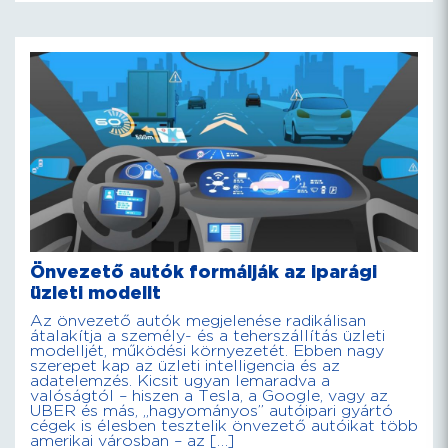
Önvezető autók formálják az iparági
üzleti modellt
Az önvezető autók megjelenése radikálisan
átalakítja a személy- és a teherszállítás üzleti
modelljét, működési környezetét. Ebben nagy
szerepet kap az üzleti intelligencia és az
adatelemzés. Kicsit ugyan lemaradva a
valóságtól – hiszen a Tesla, a Google, vagy az
UBER és más, „hagyományos” autóipari gyártó
cégek is élesben tesztelik önvezető autóikat több
amerikai városban – az […]