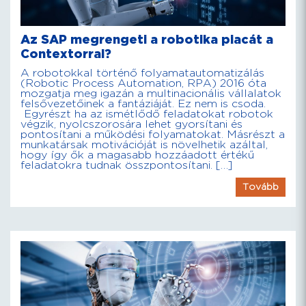
Az SAP megrengeti a robotika piacát a
Contextorral?
A robotokkal történő folyamatautomatizálás
(Robotic Process Automation, RPA) 2016 óta
mozgatja meg igazán a multinacionális vállalatok
felsővezetőinek a fantáziáját. Ez nem is csoda.
Egyrészt ha az ismétlődő feladatokat robotok
végzik, nyolcszorosára lehet gyorsítani és
pontosítani a működési folyamatokat. Másrészt a
munkatársak motivációját is növelhetik azáltal,
hogy így ők a magasabb hozzáadott értékű
feladatokra tudnak összpontosítani. […]
Tovább