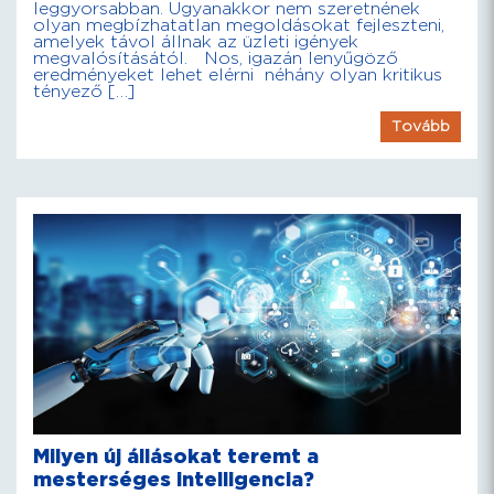
leggyorsabban. Ugyanakkor nem szeretnének
olyan megbízhatatlan megoldásokat fejleszteni,
amelyek távol állnak az üzleti igények
megvalósításától. Nos, igazán lenyűgöző
eredményeket lehet elérni néhány olyan kritikus
tényező […]
Tovább
Milyen új állásokat teremt a
mesterséges intelligencia?