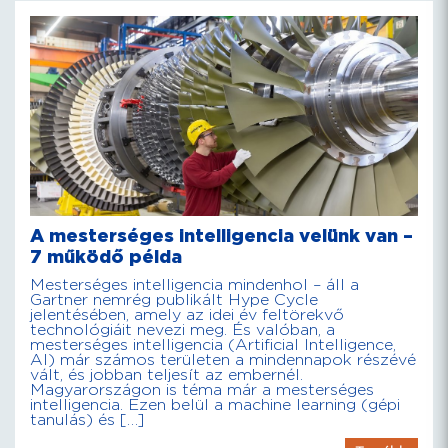
A mesterséges intelligencia velünk van –
7 működő példa
Mesterséges intelligencia mindenhol – áll a
Gartner nemrég publikált Hype Cycle
jelentésében, amely az idei év feltörekvő
technológiáit nevezi meg. És valóban, a
mesterséges intelligencia (Artificial Intelligence,
AI) már számos területen a mindennapok részévé
vált, és jobban teljesít az embernél.
Magyarországon is téma már a mesterséges
intelligencia. Ezen belül a machine learning (gépi
tanulás) és […]