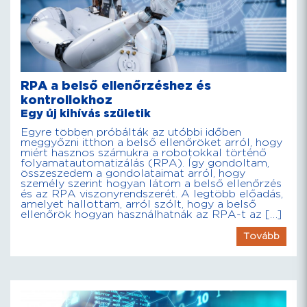
RPA a belső ellenőrzéshez és
kontrollokhoz
Egy új kihívás születik
Egyre többen próbálták az utóbbi időben
meggyőzni itthon a belső ellenőröket arról, hogy
miért hasznos számukra a robotokkal történő
folyamatautomatizálás (RPA). Így gondoltam,
összeszedem a gondolataimat arról, hogy
személy szerint hogyan látom a belső ellenőrzés
és az RPA viszonyrendszerét. A legtöbb előadás,
amelyet hallottam, arról szólt, hogy a belső
ellenőrök hogyan használhatnák az RPA-t az […]
Tovább