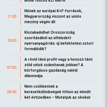
lenne fontos ezt elérni
Nőnek az európai K+F-források,
11:00
Magyarország viszont az uniós
mezőny végén áll
Kiszabadulhat Oroszország
szorításából az elfeledett
10:00
nyersanyagóriás: új befektetési sztori
formálódik?
A rövid távú profit vagy a hosszú távú
zöld célok számítanak jobban? A
07:00
körforgásos gazdaság valódi
dilemmája
Nem csökkentek a
06:00
keresetkülönbségek itthon az elmúlt
két évtizedben – Mutatjuk az okokat