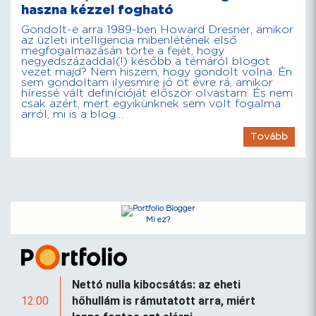
haszna kézzel fogható
Gondolt-e arra 1989-ben Howard Dresner, amikor
az üzleti intelligencia mibenlétének első
megfogalmazásán törte a fejét, hogy
negyedszázaddal(!) később a témáról blogot
vezet majd? Nem hiszem, hogy gondolt volna. Én
sem gondoltam ilyesmire jó öt évre rá, amikor
híressé vált definícióját először olvastam. És nem
csak azért, mert egyikünknek sem volt fogalma
arról, mi is a blog…
Tovább
Mi ez?
Nettó nulla kibocsátás: az eheti
12:00
hőhullám is rámutatott arra, miért