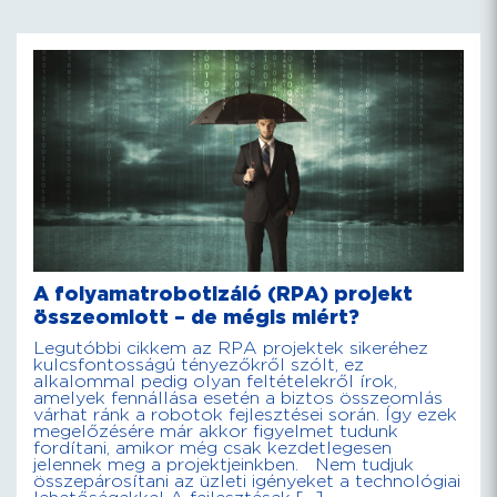
A folyamatrobotizáló (RPA) projekt
összeomlott – de mégis miért?
Legutóbbi cikkem az RPA projektek sikeréhez
kulcsfontosságú tényezőkről szólt, ez
alkalommal pedig olyan feltételekről írok,
amelyek fennállása esetén a biztos összeomlás
várhat ránk a robotok fejlesztései során. Így ezek
megelőzésére már akkor figyelmet tudunk
fordítani, amikor még csak kezdetlegesen
jelennek meg a projektjeinkben. Nem tudjuk
összepárosítani az üzleti igényeket a technológiai