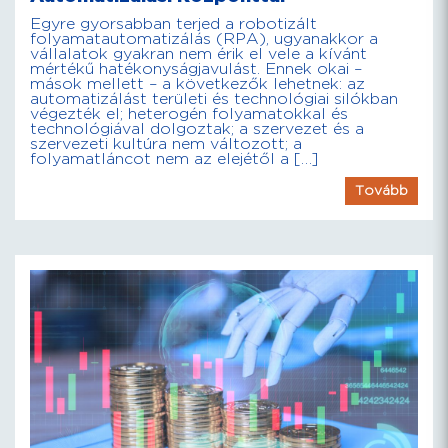
Egyre gyorsabban terjed a robotizált
folyamatautomatizálás (RPA), ugyanakkor a
vállalatok gyakran nem érik el vele a kívánt
mértékű hatékonyságjavulást. Ennek okai –
mások mellett – a következők lehetnek: az
automatizálást területi és technológiai silókban
végezték el; heterogén folyamatokkal és
technológiával dolgoztak; a szervezet és a
szervezeti kultúra nem változott; a
folyamatláncot nem az elejétől a […]
Tovább