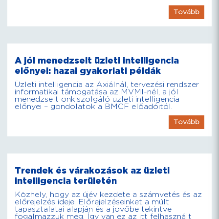
Tovább
A jól menedzselt üzleti intelligencia
előnyei: hazai gyakorlati példák
Üzleti intelligencia az Axiálnál, tervezési rendszer
informatikai támogatása az MVMI-nél, a jól
menedzselt önkiszolgáló üzleti intelligencia
előnyei – gondolatok a BMCF előadóitól.
Tovább
Trendek és várakozások az üzleti
intelligencia területén
Közhely, hogy az újév kezdete a számvetés és az
előrejelzés ideje. Előrejelzéseinket a múlt
tapasztalatai alapján és a jövőbe tekintve
fogalmazzuk meg. Így van ez az itt felhasznált