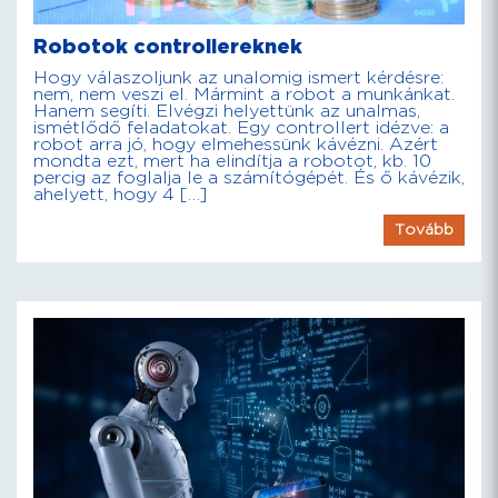
Robotok controllereknek
Hogy válaszoljunk az unalomig ismert kérdésre:
nem, nem veszi el. Mármint a robot a munkánkat.
Hanem segíti. Elvégzi helyettünk az unalmas,
ismétlődő feladatokat. Egy controllert idézve: a
robot arra jó, hogy elmehessünk kávézni. Azért
mondta ezt, mert ha elindítja a robotot, kb. 10
percig az foglalja le a számítógépét. És ő kávézik,
ahelyett, hogy 4 […]
Tovább