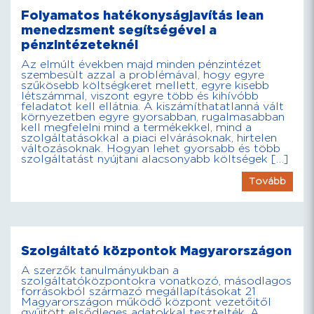
Folyamatos hatékonyságjavítás lean
menedzsment segítségével a
pénzintézeteknél
Az elmúlt években majd minden pénzintézet
szembesült azzal a problémával, hogy egyre
szűkösebb költségkeret mellett, egyre kisebb
létszámmal, viszont egyre több és kihívóbb
feladatot kell ellátnia. A kiszámíthatatlanná vált
környezetben egyre gyorsabban, rugalmasabban
kell megfelelni mind a termékekkel, mind a
szolgáltatásokkal a piaci elvárásoknak, hirtelen
változásoknak. Hogyan lehet gyorsabb és több
szolgáltatást nyújtani alacsonyabb költségek […]
Tovább
Szolgáltató központok Magyarországon
A szerzők tanulmányukban a
szolgáltatóközpontokra vonatkozó, másodlagos
forrásokból származó megállapításokat 21
Magyarországon működő központ vezetőitől
gyűjtött elsődleges adatokkal tesztelték. A