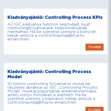
Kiadványajánló: Controlling Process KPIs
Az IGC kiadványa hasznos segítséget nyújt
controllingfolyamataink teljesítményének
méréséhez. Ha be szeretné szerezni a könyvet,
kérjük, jelezze a controllingvilag@ifua.hu
emailcímen.
Tovább
Kiadványajánló: Controlling Process
Model
10 fontos controlling folyamatot mutat be
részletes ábrákkal az IGC „Controlling Process
Model” munkacsoportjának eredményterméke,
amely könyv formában is elérhető. Ha be
szeretné szerezni a kiadványt, kérjük, jelezze a
controllingvilag@ifua.hu emailcímen.
Tovább