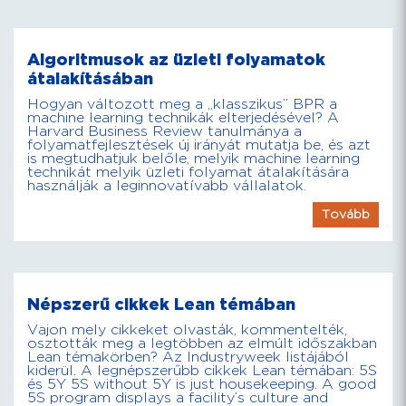
Algoritmusok az üzleti folyamatok
átalakításában
Hogyan változott meg a „klasszikus” BPR a
machine learning technikák elterjedésével? A
Harvard Business Review tanulmánya a
folyamatfejlesztések új irányát mutatja be, és azt
is megtudhatjuk belőle, melyik machine learning
technikát melyik üzleti folyamat átalakítására
használják a leginnovatívabb vállalatok.
Tovább
Népszerű cikkek Lean témában
Vajon mely cikkeket olvasták, kommentelték,
osztották meg a legtöbben az elmúlt időszakban
Lean témakörben? Az Industryweek listájából
kiderül. A legnépszerűbb cikkek Lean témában: 5S
és 5Y 5S without 5Y is just housekeeping. A good
5S program displays a facility’s culture and