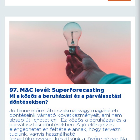
97. M&C levél: Superforecasting
Mi a közös a beruházási és a párválasztási
döntésekben?
Jó lenne előre látni szakmai vagy magánéleti
döntéseink várható következményeit, ami nem
abszolút lehetetlen. Ez közös a beruházási és a
párválasztási döntésekben. A jó előrejelzés
elengedhetetlen feltétele annak, hogy tervezni
tudjunk, vagyis használható
forgatókönyveket készítsünk a jövőre nézve. Na