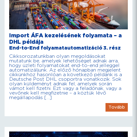
Import ÁFA kezelésének folyamata – a
DHL példája
End-to-End folyamatautomatizáció 3. rész
Cikksorozatunkban olyan megoldásokat
mutatunk be, amelyek lehetőséget adnak arra,
hogy üzleti folyamatokat end-to-end jelleggel
automatizáljunk. Az előző hónapban megjelent
cikkünkhöz hasonlóan a következő példánk is a
Deutsche Post DHL csoportra vonatkozik. Sok
olyan küldeményt adnak fel, amelyek során
vámot kell fizetni. Ezt vagy a feladónak, vagy a
vevőnek kell megfizetnie – a köztük lévő
megállapodás […]
Tovább