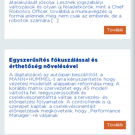
átalakulását jósolja. Lesznek jogszabályi
változások és olyan új feladatkörök, mint a Chief
Robotics Officer, továbbá a munkavégzés új
formái jelennek meg, nem csak az emberek, de a
robotok számára […]
Tovább
Egyszerűsítés fókuszálással és
érthetőség növelésével
A digitalizáció az autóipari beszállítót, a
MANN+HUMMEL-t arra kényszerítette, hogy
vezetési modelljét alapjaiban reformálja meg. A
korábbi mátrix szervezetet egy 4S modell
váltotta fel, leegyszerűsödtek és
cselekvésorientálttá váltak a tervezési- és
előrejelzési folyamatok. A controllerek is új
szerepet kaptak: a cselekvésorientált
előrejelzések megkövetelik, hogy „Performance
Manager“-ré váljanak.
Tovább