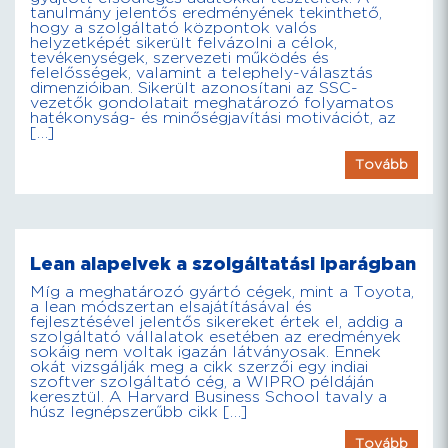
tanulmány jelentős eredményének tekinthető,
hogy a szolgáltató központok valós
helyzetképét sikerült felvázolni a célok,
tevékenységek, szervezeti működés és
felelősségek, valamint a telephely-választás
dimenzióiban. Sikerült azonosítani az SSC-
vezetők gondolatait meghatározó folyamatos
hatékonyság- és minőségjavítási motivációt, az
[…]
Tovább
Lean alapelvek a szolgáltatási iparágban
Míg a meghatározó gyártó cégek, mint a Toyota,
a lean módszertan elsajátításával és
fejlesztésével jelentős sikereket értek el, addig a
szolgáltató vállalatok esetében az eredmények
sokáig nem voltak igazán látványosak. Ennek
okát vizsgálják meg a cikk szerzői egy indiai
szoftver szolgáltató cég, a WIPRO példáján
keresztül. A Harvard Business School tavaly a
húsz legnépszerűbb cikk […]
Tovább