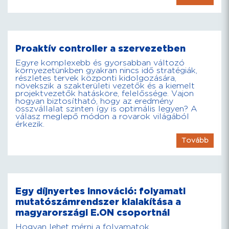
Proaktív controller a szervezetben
Egyre komplexebb és gyorsabban változó
környezetünkben gyakran nincs idő stratégiák,
részletes tervek központi kidolgozására,
növekszik a szakterületi vezetők és a kiemelt
projektvezetők hatásköre, felelőssége. Vajon
hogyan biztosítható, hogy az eredmény
összvállalat szinten így is optimális legyen? A
válasz meglepő módon a rovarok világából
érkezik.
Tovább
Egy díjnyertes innováció: folyamati
mutatószámrendszer kialakítása a
magyarországi E.ON csoportnál
Hogyan lehet mérni a folyamatok