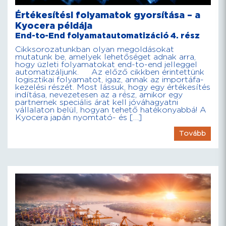
Értékesítési folyamatok gyorsítása – a
Kyocera példája
End-to-End folyamatautomatizáció 4. rész
Cikksorozatunkban olyan megoldásokat
mutatunk be, amelyek lehetőséget adnak arra,
hogy üzleti folyamatokat end-to-end jelleggel
automatizáljunk. Az előző cikkben érintettünk
logisztikai folyamatot, igaz, annak az importáfa-
kezelési részét. Most lássuk, hogy egy értékesítés
indítása, nevezetesen az a rész, amikor egy
partnernek speciális árat kell jóváhagyatni
vállalaton belül, hogyan tehető hatékonyabbá! A
Kyocera japán nyomtató- és […]
Tovább