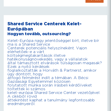
Shared Service Centerek Kelet-
Európában
Hogyan tovább, outsourcing?
Kelet-Európa nagy jelentőséggel bírt, illetve bír
ma is a Shared Service
Centerek potenciális helyszíneként. Vajon
elérhetőek-e a várt
költségmegtakarítások illetve
hatékonyságnövekedés, vagy a vállalatok
által támasztott elvárások túlságosan magasak?
Ezek a nyitó kérdések
foglalkoztatták a Horváth & Partnerst, amikor
úgy döntött, hogy
átfogó felmérést indít a témában. A Bécsi
Gazdasági Egyetemmel közösen
folytatott munka során írásbeli kérdőíveket
töltettek ki számos
kelet-európai Shared Service Center vezetőjével.
A cikkből rövid
áttekintést kaphat a tanulmány legfontosabb
eredményeiről.