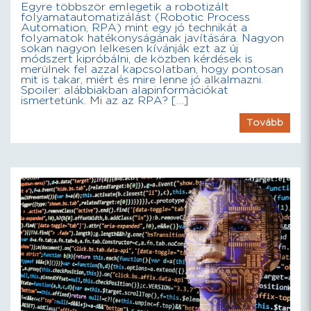
Egyre többször emlegetik a robotizált
folyamatautomatizálást (Robotic Process
Automation, RPA) mint egy jó technikát a
folyamatok hatékonyságának javítására. Nagyon
sokan nagyon lelkesen kívánják ezt az új
módszert kipróbálni, de közben kérdések is
merülnek fel azzal kapcsolatban, hogy pontosan
mit is takar, miért és mire lenne jó alkalmazni.
Spoiler: alábbiakban alapinformációkat
ismertetünk. Mi az az RPA? […]
Tovább