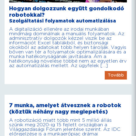
Hogyan dolgozzunk együtt gondolkodó
robotokkal?
Szolgáltatási folyamatok automatizálása
A digitalizáció ellenére az irodai munkában
mindmáig dominálnak a manuális folyamatok. Az
adminisztratív dolgozók kézzel viszik be az
információt Excel táblákból, és biztonsági
okokból az adatokat több helyen tárolják. Vagyis
bőven van tér a folyamatok optimalizálására és a
munka hatékonyságának javítására. Ám a
hatékonyság növelése többé nem az egyetlen érv
az automatizálás mellett. Az ügyfelek […]
Tovább
7 munka, amelyet átvesznek a robotok
(köztük néhány nagy meglepetés)
A robotizáció miatt több mint 5 millió állás
szűnik meg 2020-ig 15 fejlett országban a
Világgazdasági Fórum jelentése szerint. Az IDC
előrejelzése is a munkaerőpiac drámai