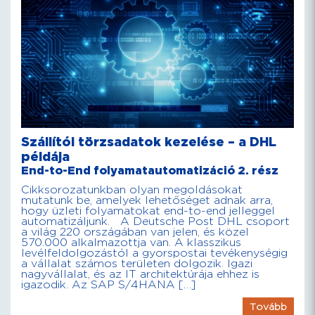
Szállítói törzsadatok kezelése – a DHL
példája
End-to-End folyamatautomatizáció 2. rész
Cikksorozatunkban olyan megoldásokat
mutatunk be, amelyek lehetőséget adnak arra,
hogy üzleti folyamatokat end-to-end jelleggel
automatizáljunk. A Deutsche Post DHL csoport
a világ 220 országában van jelen, és közel
570.000 alkalmazottja van. A klasszikus
levélfeldolgozástól a gyorspostai tevékenységig
a vállalat számos területen dolgozik. Igazi
nagyvállalat, és az IT architektúrája ehhez is
igazodik. Az SAP S/4HANA […]
Tovább