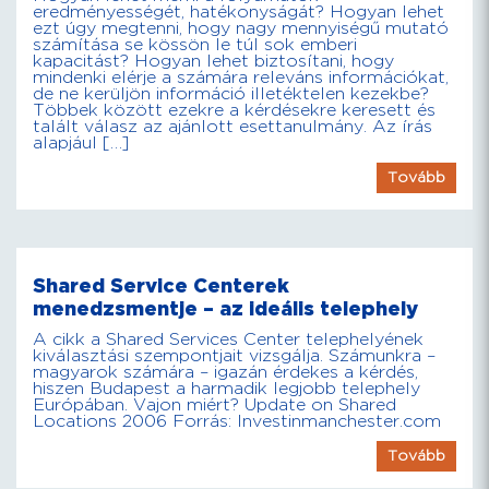
eredményességét, hatékonyságát? Hogyan lehet
ezt úgy megtenni, hogy nagy mennyiségű mutató
számítása se kössön le túl sok emberi
kapacitást? Hogyan lehet biztosítani, hogy
mindenki elérje a számára releváns információkat,
de ne kerüljön információ illetéktelen kezekbe?
Többek között ezekre a kérdésekre keresett és
talált válasz az ajánlott esettanulmány. Az írás
alapjául […]
Tovább
Shared Service Centerek
menedzsmentje – az ideális telephely
A cikk a Shared Services Center telephelyének
kiválasztási szempontjait vizsgálja. Számunkra –
magyarok számára – igazán érdekes a kérdés,
hiszen Budapest a harmadik legjobb telephely
Európában. Vajon miért? Update on Shared
Locations 2006 Forrás: Investinmanchester.com
Tovább