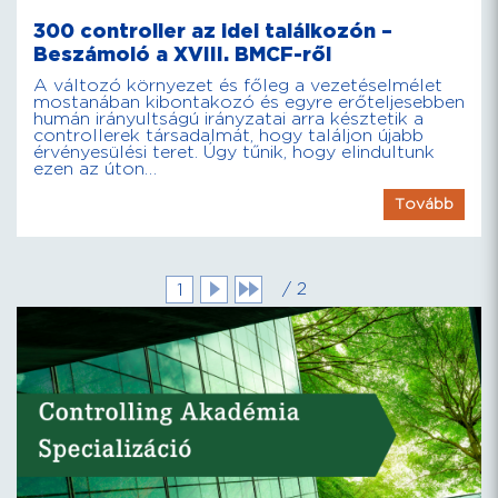
300 controller az idei találkozón –
Beszámoló a XVIII. BMCF-ről
A változó környezet és főleg a vezetéselmélet
mostanában kibontakozó és egyre erőteljesebben
humán irányultságú irányzatai arra késztetik a
controllerek társadalmát, hogy találjon újabb
érvényesülési teret. Úgy tűnik, hogy elindultunk
ezen az úton…
Tovább
/ 2
1