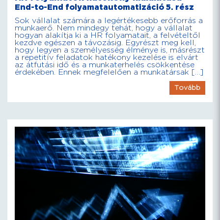
End-to-End folyamatautomatizáció 5. rész
Sok vállalat számára a legértékesebb erőforrás a
munkaerő. Nem mindegy tehát, hogy a vállalat
hogyan alakítja ki a HR folyamatait, a felvételtől
kezdve egészen a távozásig. Egyrészt meg kell,
hogy legyen a személyesség élménye is, másrészt
a repetitív feladatok hatékony kezelése is elvárt
az átfutási idő és a munkaterhelés csökkentése
érdekében. Ennek megfelelően a munkatársak […]
Tovább