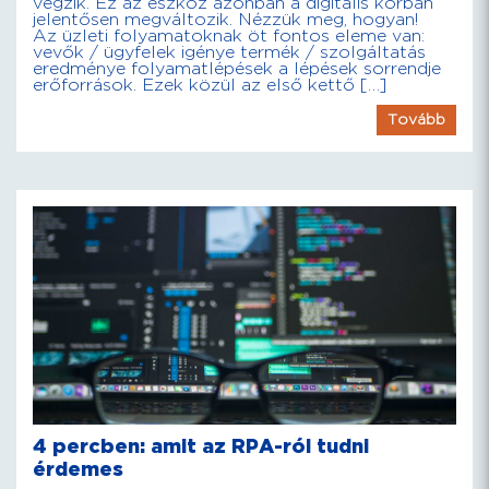
végzik. Ez az eszköz azonban a digitális korban
jelentősen megváltozik. Nézzük meg, hogyan!
Az üzleti folyamatoknak öt fontos eleme van:
vevők / ügyfelek igénye termék / szolgáltatás
eredménye folyamatlépések a lépések sorrendje
erőforrások. Ezek közül az első kettő […]
Tovább
4 percben: amit az RPA-ról tudni
érdemes