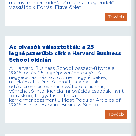
mennyi minden kiderül! Amikor a megrendelő
vizsgálódik Forrás: FigyelőNet
Tovább
Az olvasók választották: a 25
legnépszerűbb cikk a Harvard Business
School oldalán
A Harvard Business School összegyűjtötte a
2006-os év 25 legnépszerűbb cikkét. A
negyedszáz írás között nem egy érdekes,
munkánkat is érintő témát találhatunk:
értékteremtés és munkavállalói cinizmus,
végrehajtó intelligencia, innovációs csapdák, nyílt
forráskód, tárgyalástechnika,
karriermenedzsment… Most Popular Articles of
2006 Forrás: Harvard Business School
Tovább