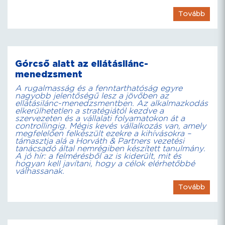
Tovább
Górcső alatt az ellátásilánc-
menedzsment
A rugalmasság és a fenntarthatóság egyre
nagyobb jelentőségű lesz a jövőben az
ellátásilánc-menedzsmentben. Az alkalmazkodás
elkerülhetetlen a stratégiától kezdve a
szervezeten és a vállalati folyamatokon át a
controllingig. Mégis kevés vállalkozás van, amely
megfelelően felkészült ezekre a kihívásokra –
támasztja alá a Horváth & Partners vezetési
tanácsadó által nemrégiben készített tanulmány.
A jó hír: a felmérésből az is kiderült, mit és
hogyan kell javítani, hogy a célok elérhetőbbé
válhassanak.
Tovább