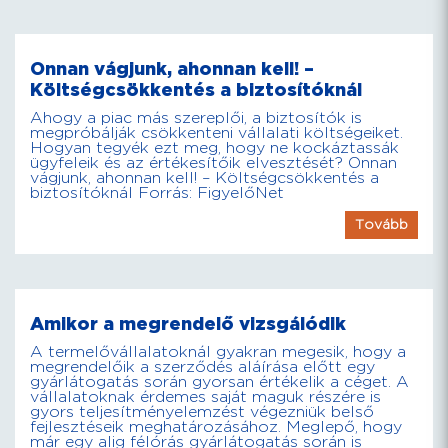
Onnan vágjunk, ahonnan kell! –
Költségcsökkentés a biztosítóknál
Ahogy a piac más szereplői, a biztosítók is
megpróbálják csökkenteni vállalati költségeiket.
Hogyan tegyék ezt meg, hogy ne kockáztassák
ügyfeleik és az értékesítőik elvesztését? Onnan
vágjunk, ahonnan kell! – Költségcsökkentés a
biztosítóknál Forrás: FigyelőNet
Tovább
Amikor a megrendelő vizsgálódik
A termelővállalatoknál gyakran megesik, hogy a
megrendelőik a szerződés aláírása előtt egy
gyárlátogatás során gyorsan értékelik a céget. A
vállalatoknak érdemes saját maguk részére is
gyors teljesítményelemzést végezniük belső
fejlesztéseik meghatározásához. Meglepő, hogy
már egy alig félórás gyárlátogatás során is