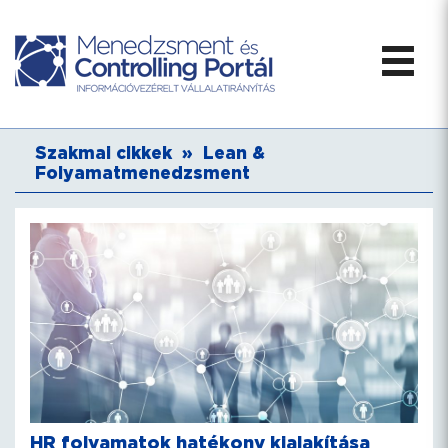
Szakmai cikkek
»
Lean &
Folyamatmenedzsment
HR folyamatok hatékony kialakítása