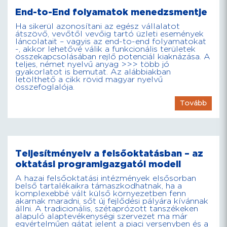
End-to-End folyamatok menedzsmentje
Ha sikerül azonosítani az egész vállalatot
átszövő, vevőtől vevőig tartó üzleti események
láncolatait – vagyis az end-to-end folyamatokat
-, akkor lehetővé válik a funkcionális területek
összekapcsolásában rejlő potenciál kiaknázása. A
teljes, német nyelvű anyag >>> több jó
gyakorlatot is bemutat. Az alábbiakban
letölthető a cikk rövid magyar nyelvű
összefoglalója.
Tovább
Teljesítményelv a felsőoktatásban – az
oktatási programigazgatói modell
A hazai felsőoktatási intézmények elsősorban
belső tartalékaikra támaszkodhatnak, ha a
komplexebbé vált külső környezetben fenn
akarnak maradni, sőt új fejlődési pályára kívánnak
állni. A tradicionális, szétaprózott tanszékeken
alapuló alaptevékenységi szervezet ma már
egyértelműen gátat jelent a piaci versenyben és a