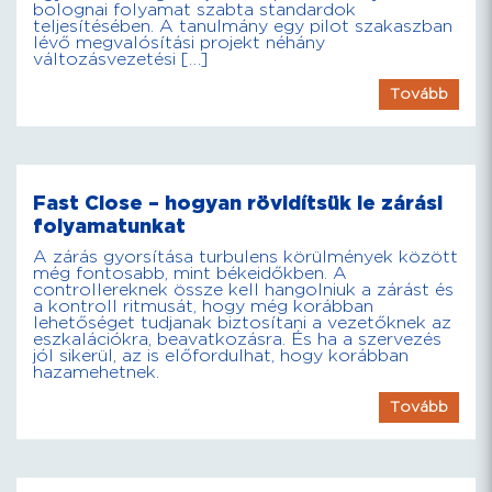
bolognai folyamat szabta standardok
teljesítésében. A tanulmány egy pilot szakaszban
lévő megvalósítási projekt néhány
változásvezetési […]
Tovább
Fast Close – hogyan rövidítsük le zárási
folyamatunkat
A zárás gyorsítása turbulens körülmények között
még fontosabb, mint békeidőkben. A
controllereknek össze kell hangolniuk a zárást és
a kontroll ritmusát, hogy még korábban
lehetőséget tudjanak biztosítani a vezetőknek az
eszkalációkra, beavatkozásra. És ha a szervezés
jól sikerül, az is előfordulhat, hogy korábban
hazamehetnek.
Tovább