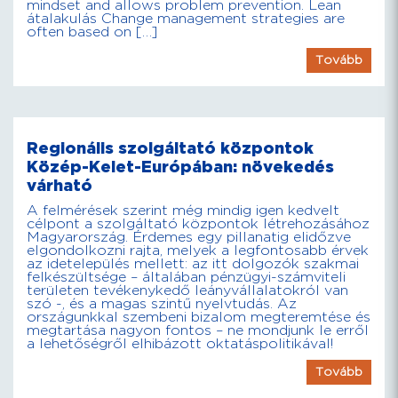
mindset and allows problem prevention. Lean
átalakulás Change management strategies are
often based on […]
Tovább
Regionális szolgáltató központok
Közép-Kelet-Európában: növekedés
várható
A felmérések szerint még mindig igen kedvelt
célpont a szolgáltató központok létrehozásához
Magyarország. Érdemes egy pillanatig elidőzve
elgondolkozni rajta, melyek a legfontosabb érvek
az idetelepülés mellett: az itt dolgozók szakmai
felkészültsége – általában pénzügyi-számviteli
területen tevékenykedő leányvállalatokról van
szó -, és a magas szintű nyelvtudás. Az
országunkkal szembeni bizalom megteremtése és
megtartása nagyon fontos – ne mondjunk le erről
a lehetőségről elhibázott oktatáspolitikával!
Tovább