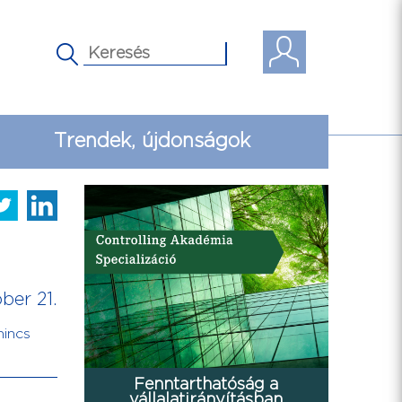
Trendek, újdonságok
ber 21.
nincs
Fenntarthatóság a
vállalatirányításban