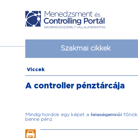
Szakmai cikkek
Viccek
A controller pénztárcája
Mindig hordok egy képet a
feleségemről
főnökö
benne pénz.