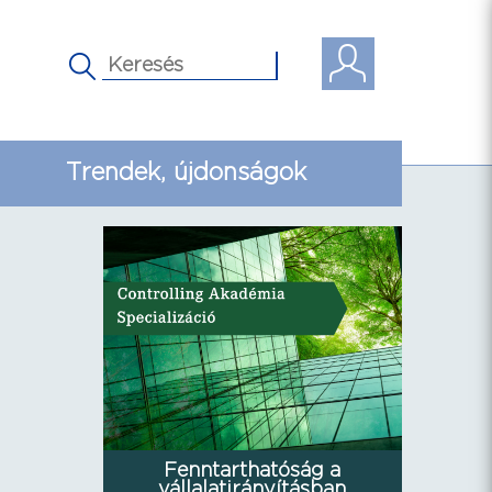
Trendek, újdonságok
Fenntarthatóság a
vállalatirányításban