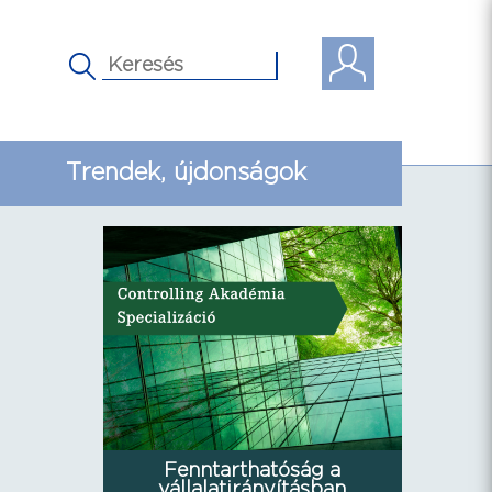
Trendek, újdonságok
Fenntarthatóság a
vállalatirányításban