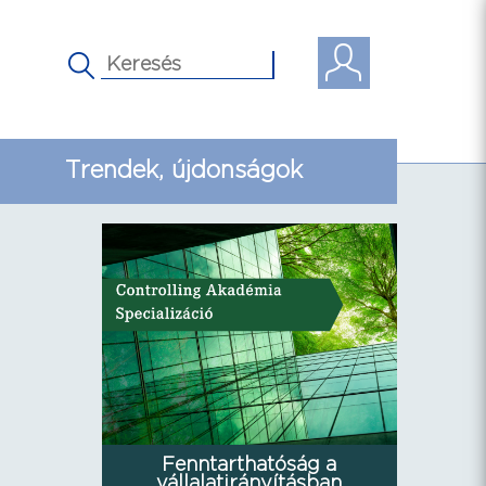
Trendek, újdonságok
Fenntarthatóság a
vállalatirányításban