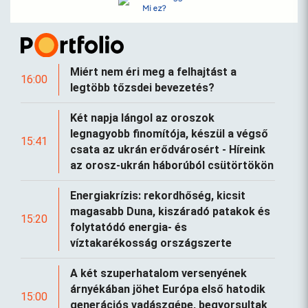
Mi ez?
Miért nem éri meg a felhajtást a
16:00
legtöbb tőzsdei bevezetés?
Két napja lángol az oroszok
legnagyobb finomítója, készül a végső
15:41
csata az ukrán erődvárosért - Híreink
az orosz-ukrán háborúból csütörtökön
Energiakrízis: rekordhőség, kicsit
magasabb Duna, kiszáradó patakok és
15:20
folytatódó energia- és
víztakarékosság országszerte
A két szuperhatalom versenyének
árnyékában jöhet Európa első hatodik
15:00
generációs vadászgépe, begyorsultak