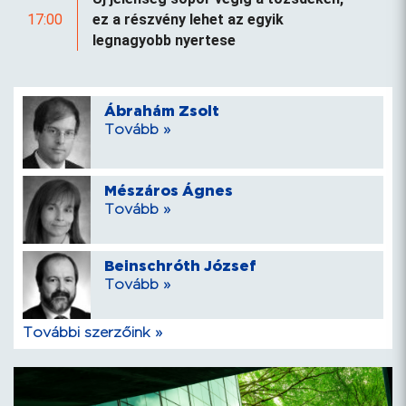
17:00
ez a részvény lehet az egyik
legnagyobb nyertese
Ábrahám Zsolt
Tovább »
Mészáros Ágnes
Tovább »
Beinschróth József
Tovább »
További szerzőink »