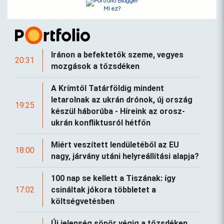
Mi ez?
Iránon a befektetők szeme, vegyes
20:31
mozgások a tőzsdéken
A Krímtől Tatárföldig mindent
letarolnak az ukrán drónok, új ország
19:25
készül háborúba - Híreink az orosz-
ukrán konfliktusról hétfőn
Miért veszített lendületéből az EU
18:00
nagy, járvány utáni helyreállítási alapja?
100 nap se kellett a Tiszának: így
17:02
csináltak jókora többletet a
költségvetésben
Új jelenség söpör végig a tőzsdéken,