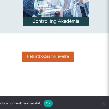
Controlling Akadémia
Feliratkozás hírlevélre
dja a cookie-k használatát.
OK