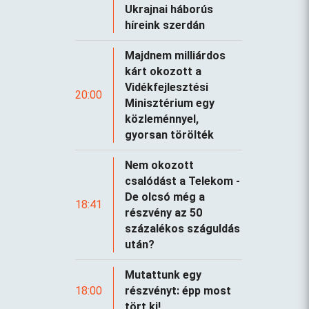
Ukrajnai háborús
híreink szerdán
Majdnem milliárdos
kárt okozott a
Vidékfejlesztési
20:00
Minisztérium egy
közleménnyel,
gyorsan törölték
Nem okozott
csalódást a Telekom -
De olcsó még a
18:41
részvény az 50
százalékos száguldás
után?
Mutattunk egy
18:00
részvényt: épp most
tört ki!