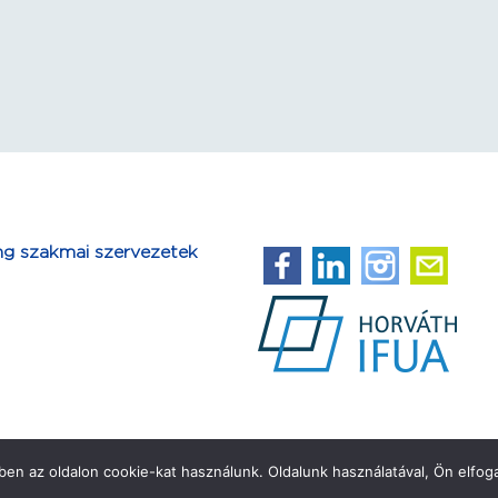
ng szakmai szervezetek
en az oldalon cookie-kat használunk. Oldalunk használatával, Ön elfoga
Copyright ©2026 IFUA Horváth & Partners Kft.