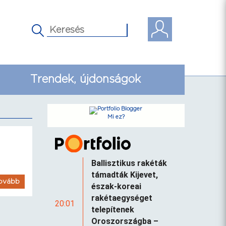
Trendek, újdonságok
Mi ez?
Ballisztikus rakéták
támadták Kijevet,
ovább
észak-koreai
rakétaegységet
20:01
telepítenek
Oroszországba –