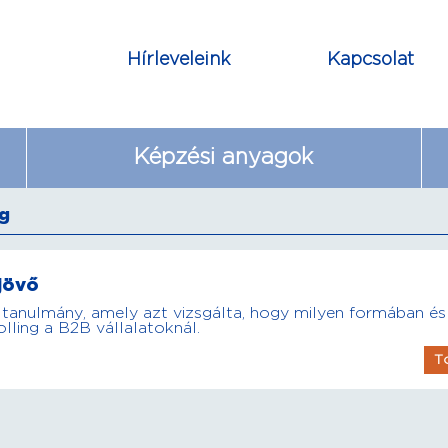
Hírleveleink
Kapcsolat
Képzési anyagok
ng
 jövő
tanulmány, amely azt vizsgálta, hogy milyen formában és
lling a B2B vállalatoknál.
T