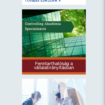
További szerzőink »
Fenntarthatóság a
vállalatirányításban