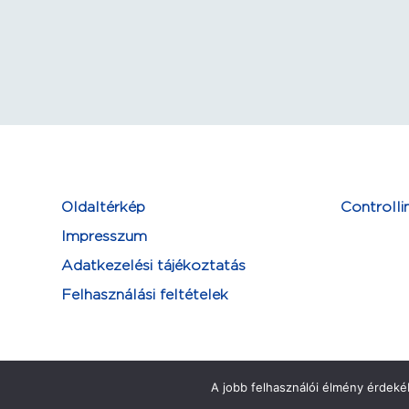
Oldaltérkép
Controlli
Impresszum
Adatkezelési tájékoztatás
Felhasználási feltételek
A jobb felhasználói élmény érdekéb