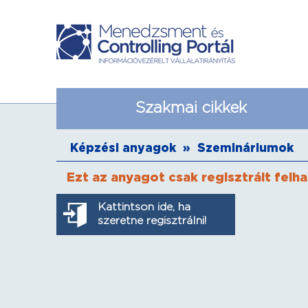
Szakmai cikkek
Képzési anyagok
»
Szemináriumok
Ezt az anyagot csak regisztrált felha
Kattintson ide, ha
szeretne regisztrálni!