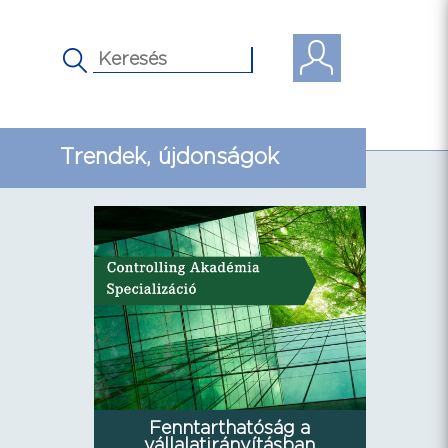
Trendek, újdonságok
Fenntarthatóság a
vállalatirányításban