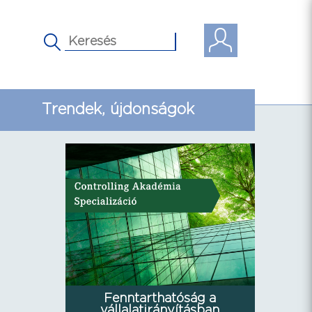
Trendek, újdonságok
Fenntarthatóság a
vállalatirányításban