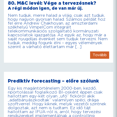
80. M&C levél: Vége a tervezésnek?
A régi módon igen, de van már új.
Nem tudjuk, merre halad a világ, csak azt tudjuk,
hogy nagyon gyorsan halad. Számos példát hoz
fel erre Andrew Chakhoyan, az amszterdami
székhelyű VimpelCom integrált
telekommunikációs szolgáltató kormányzati
kapcsolatok igazgatója. Az egyik az, hogy már a
saját nyugdíjas éveinket sem tudjuk tervezni. Nem
tudjuk, meddig fogunk élni – egyes vélemények
szerint a várható élettartam már […]
Tovább
Prediktív forecasting – előre szólunk
Egy kis magántörténelem 2000-ben, kezdő,
riportolással foglalkozó BI-osként éppen csak
hallottam egy-két olyan „ufó” fickóról akik
„adatbányászkodtak” valamilyen spéci, drága
szoftverrel. Hogy kiknek, melyik vezetői szintnek
dolgoztak, azt nem is tudtam. Ez idő tájt
hallottam az IFUA-ról is, arról, hogy tervezési
rendszereket implementálnak a controlling