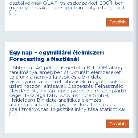
osztályoknak OLAP-os eszközökkel. 2004-ben
már olyan szakértői csapatban dolgoztam, ahol
[…]
Tovább
Egy nap – egymilliárd élelmiszer:
Forecasting a Nestlénél
Több mint 40 példát ismertet a BITKOM átfogó
tanulmánya, amelyben strukturált elemzéseket
találunk a nagyvállalatok és a big data
viszonyáról, a konkrét kihívások, megoldások és
üzleti haszon leírásával. Összegzés Felhasználó:
Nestlé S. A., a világ legnagyobb élelmiszergyártó
cége IT-szolgáltató: SAS Institute GmbH,
Heidelberg Big data analitikus elemzés
alkalmazási területe: gyártás, készletezés és
szállítmányozási logisztika irányítása statisztikai
[…]
Tovább