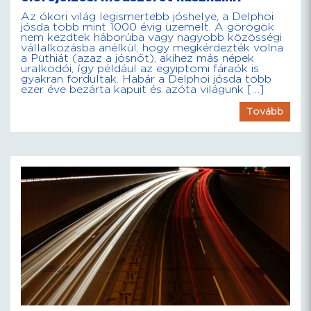
Az ókori világ legismertebb jóshelye, a Delphoi
jósda több mint 1000 évig üzemelt. A görögök
nem kezdtek háborúba vagy nagyobb közösségi
vállalkozásba anélkül, hogy megkérdezték volna
a Püthiát (azaz a jósnőt), akihez más népek
uralkodói, így például az egyiptomi fáraók is
gyakran fordultak. Habár a Delphoi jósda több
ezer éve bezárta kapuit és azóta világunk […]
Tovább