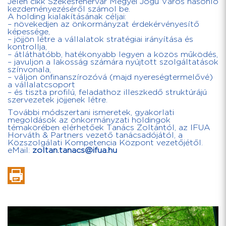
Jelen cikk Székesfehérvár Megyei Jogú Város hasonló
kezdeményezéséről számol be.
A holding kialakításának céljai:
– növekedjen az önkormányzat érdekérvényesítő
képessége,
– jöjjön létre a vállalatok stratégiai irányítása és
kontrollja,
– átláthatóbb, hatékonyabb legyen a közös működés,
– javuljon a lakosság számára nyújtott szolgáltatások
színvonala,
– váljon önfinanszírozóvá (majd nyereségtermelővé)
a vállalatcsoport
– és tiszta profilú, feladathoz illeszkedő struktúrájú
szervezetek jöjjenek létre.
További módszertani ismeretek, gyakorlati
megoldások az önkormányzati holdingok
témakörében elérhetőek Tanács Zoltántól, az IFUA
Horváth & Partners vezető tanácsadójától, a
Közszolgálati Kompetencia Központ vezetőjétől.
eMail:
zoltan.tanacs@ifua.hu