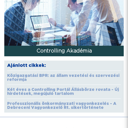
Controlling Akadémia
Ajánlott cikkek:
Közigazgatási BPR: az állam vezetési és szervezési
reformja
Két éves a Controlling Portál Állásbörze rovata - Új
hirdetések, megújuló tartalom
Professzionális önkormányzati vagyonkezelés - A
Debreceni Vagyonkezelő Rt. sikertörténete