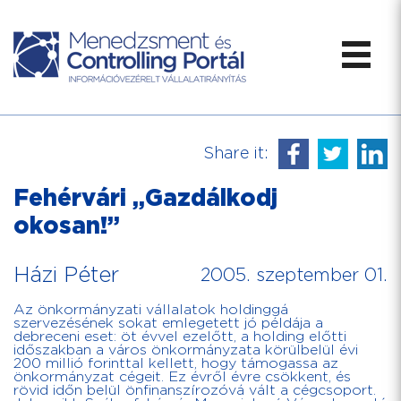
Share it:
Fehérvári „Gazdálkodj
okosan!”
Házi Péter
2005. szeptember 01.
Az önkormányzati vállalatok holdinggá
szervezésének sokat emlegetett jó példája a
debreceni eset: öt évvel ezelőtt, a holding előtti
időszakban a város önkormányzata körülbelül évi
200 millió forinttal kellett, hogy támogassa az
önkormányzat cégeit. Ez évről évre csökkent, és
rövid időn belül önfinanszírozóvá vált a cégcsoport.