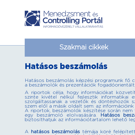
Szakmai cikkek
Hatásos beszámolás
Hatásos beszámolás képzési programunk fő cé
a beszámolók és prezentációk fogadóorientált, 
A riportok célja, hogy információkat közvetí
szinte kivétel nélkül fejlesztik informatika
szolgáltassanak a vezetők és döntéshozók 
szem elől a másik oldalt sem: az információink 
A riportok, beszámolók készítése során nem f
egy beszámoló elolvasására.
Hatásos besz
biztosíthatjuk az információtartalom lehető 
A
hatásos beszámolás
témája köré felépítet