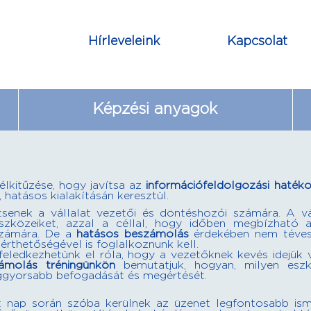
Hírleveleink
Kapcsolat
Képzési anyagok
lkitűzése, hogy javítsa az
információfeldolgozási haték
hatásos kialakításán keresztül.
tsenek a vállalat vezetői és döntéshozói számára. A vá
i eszközeiket, azzal a céllal, hogy időben megbízható 
számára. De a
hatásos beszámolás
érdekében nem téves
érthetőségével is foglalkoznunk kell.
eledkezhetünk el róla, hogy a vezetőknek kevés idejük 
ámolás tréningünkön
bemutatjuk, hogyan, milyen eszk
leggyorsabb befogadását és megértését.
t nap során szóba kerülnek az üzenet legfontosabb ism