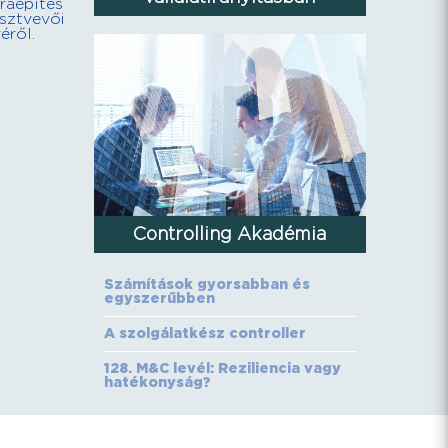
raépítés
észtvevői
éről.
Controlling Akadémia
Számítások gyorsabban és
egyszerűbben
A szolgálatkész controller
128. M&C levél: Reziliencia vagy
hatékonyság?