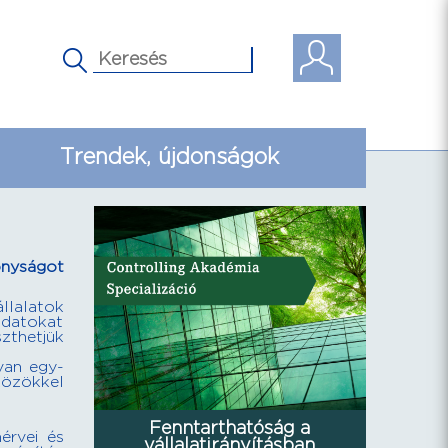
Trendek, újdonságok
onyságot
llalatok
adatokat
zthetjük
van egy-
özökkel
Fenntarthatóság a
érvei és
vállalatirányításban