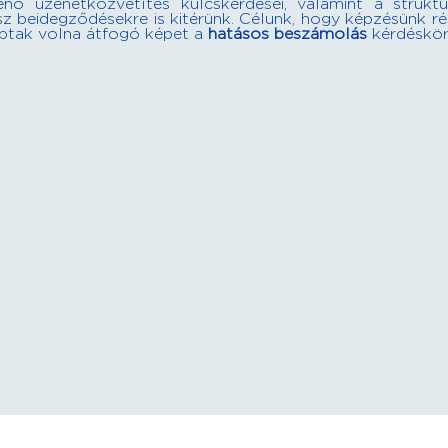
énő üzenetközvetítés kulcskérdései, valamint a struktú
sz beidegződésekre is kitérünk. Célunk, hogy képzésünk r
aptak volna átfogó képet a
hatásos beszámolás
kérdéskör