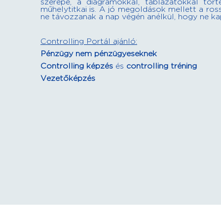
szerepe, a diagramokkal, táblázatokkal tört
műhelytitkai is. A jó megoldások mellett a ros
ne távozzanak a nap végén anélkül, hogy ne k
Controlling Portál ajánló:
Pénzügy nem pénzügyeseknek
Controlling képzés
és
controlling tréning
Vezetőképzés