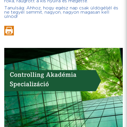
róka, ráugrott a kis nyúlra és megette.
Tanulság: Ahhoz, hogy egész nap csak üldögéljél és
ne tegyél semmit, nagyon, nagyon magasan kell
ülnöd!