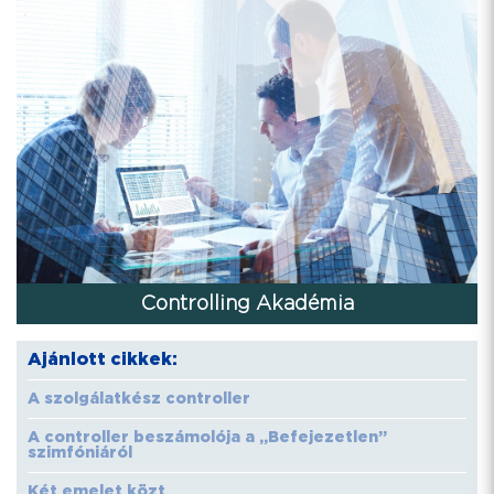
Controlling Akadémia
Ajánlott cikkek:
A szolgálatkész controller
A controller beszámolója a „Befejezetlen”
szimfóniáról
Két emelet közt