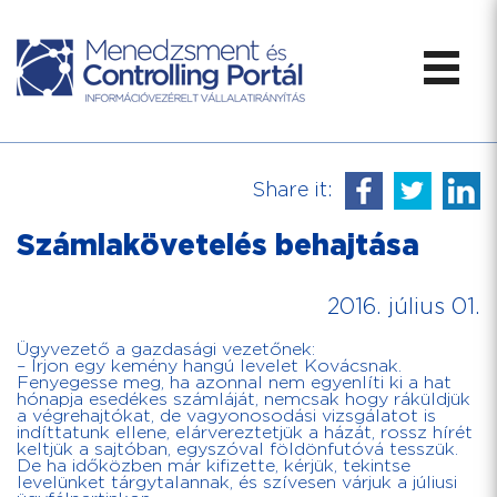
Share it:
Számlakövetelés behajtása
2016. július 01.
Ügyvezető a gazdasági vezetőnek:
– Írjon egy kemény hangú levelet Kovácsnak.
Fenyegesse meg, ha azonnal nem egyenlíti ki a hat
hónapja esedékes számláját, nemcsak hogy ráküldjük
a végrehajtókat, de vagyonosodási vizsgálatot is
indíttatunk ellene, elárvereztetjük a házát, rossz hírét
keltjük a sajtóban, egyszóval földönfutóvá tesszük.
De ha időközben már kifizette, kérjük, tekintse
levelünket tárgytalannak, és szívesen várjuk a júliusi