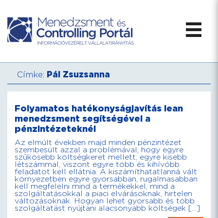
Címke:
Pál Zsuzsanna
Folyamatos hatékonyságjavítás lean
menedzsment segítségével a
pénzintézeteknél
Az elmúlt években majd minden pénzintézet
szembesült azzal a problémával, hogy egyre
szűkösebb költségkeret mellett, egyre kisebb
létszámmal, viszont egyre több és kihívóbb
feladatot kell ellátnia. A kiszámíthatatlanná vált
környezetben egyre gyorsabban, rugalmasabban
kell megfelelni mind a termékekkel, mind a
szolgáltatásokkal a piaci elvárásoknak, hirtelen
változásoknak. Hogyan lehet gyorsabb és több
szolgáltatást nyújtani alacsonyabb költségek […]