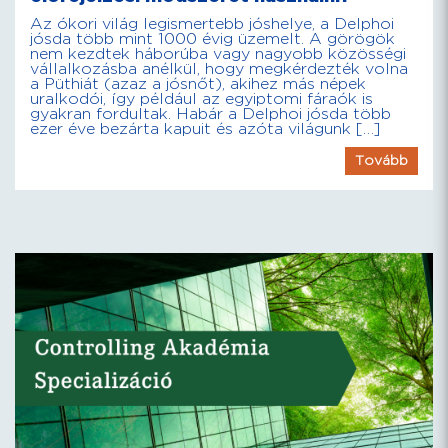
Az ókori világ legismertebb jóshelye, a Delphoi
jósda több mint 1000 évig üzemelt. A görögök
nem kezdtek háborúba vagy nagyobb közösségi
vállalkozásba anélkül, hogy megkérdezték volna
a Püthiát (azaz a jósnőt), akihez más népek
uralkodói, így például az egyiptomi fáraók is
gyakran fordultak. Habár a Delphoi jósda több
ezer éve bezárta kapuit és azóta világunk […]
Tovább