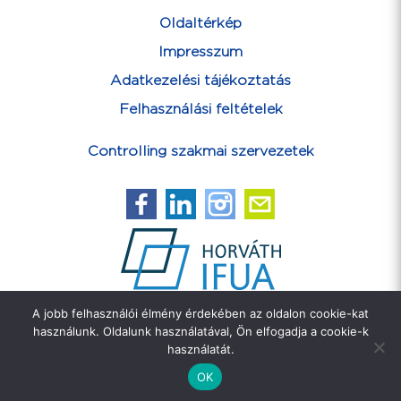
Oldaltérkép
Impresszum
Adatkezelési tájékoztatás
Felhasználási feltételek
Controlling szakmai szervezetek
A jobb felhasználói élmény érdekében az oldalon cookie-kat
Feliratkozás hírlevélre
használunk. Oldalunk használatával, Ön elfogadja a cookie-k
használatát.
OK
Copyright ©2026 IFUA Horváth & Partners Kft.