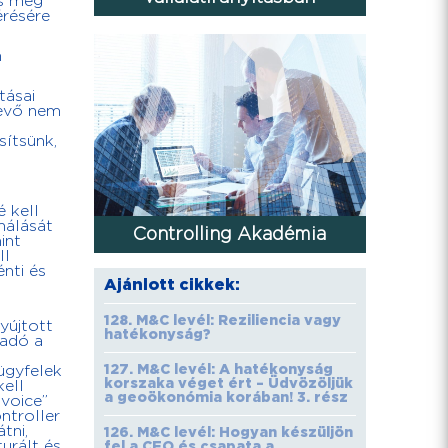
es még
érésére
n
tásai
vevő nem
sítsünk,
 kell
nálását
Controlling Akadémia
int
ll
nti és
Ajánlott cikkek:
128. M&C levél: Reziliencia vagy
yújtott
hatékonyság?
ladó a
127. M&C levél: A hatékonyság
ügyfelek
korszaka véget ért – Üdvözöljük
kell
a geoökonómia korában! 3. rész
„voice”
ntroller
tni,
126. M&C levél: Hogyan készüljön
urált és
fel a CFO és csapata a