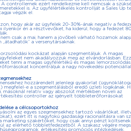
 A controllernek ezért rendelkeznie kell nemcsak a szüks
smeretekkel is. Az ügyfélértékelés kontrollját a Sales Up 
agjai végzik el.
zon, hogy akár az ügyfelek 20-30%-ának negatív a fedeze
i ilyenkor éri a résztvevőket, ha kiderül, hogy a fedezet 8
ják.
nem csak a mai, hanem a jövőbeli várható hozamok alapjá
an „átadhatók” a versenytársaknak.
morzsolódási kockázat alapján szegmentáljuk. A magas
ügyfeleket nem akadályozzuk meg az elvándorlásban. Ezz
eket tenni a magas ügyfélértékű és magas lemorzsolódás
rőforrásokat koncentráljuk a nagy növekedési potenciállal
 szegmensekhez
mensekhez hozzárendelt jelenlegi gyakorlat (ügynöklátoga
.) megfelel-e a szegmentálásból eredő üzleti logikának. 
, másoknál relatív vagy abszolút mértékben növeli az
rtékesítési controller az igényelt többleterőforrásokat
delése a célcsoportokhoz
yásolni az egyes szegmensekhez tartozó vásárlókat, illet
kat), ezért itt is nagyfokú gazdasági racionalitásra van s
a marketing szakértőket, hogy csak annyi pénzt költsenek
rül az elérhető többletfedezetből. A szakasz végére megs
ói hűségprogramok, értékesítési promóciós intézkedések,