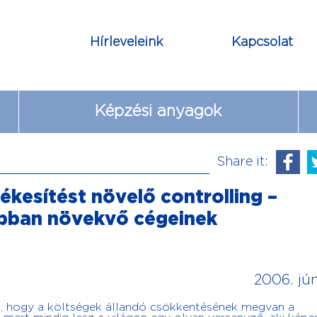
Hírleveleink
Kapcsolat
Képzési anyagok
Share it:
tékesítést növelő controlling –
sabban növekvő cégeinek
2006. jún
nk, hogy a költségek állandó csökkentésének megvan a