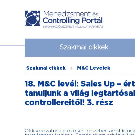
Szakmai cikkek
Szakmai cikkek
»
M&C Levelek
18. M&C levél: Sales Up – ér
tanuljunk a világ legtartó
controllereitől! 3. rész
Cikksorozatunk előző két részében arról írtu