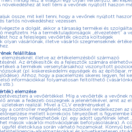
i, mert mindig lesz a világon egy olyan versenyző, aki kép
 növekedéshez át kell térni a vevőnek nyújtott haszon m
ljuk össze, mit kell tenni, hogy a vevőnek nyújtott haszo
és tartós növekedéshez vezessen.
végezte a dolgát, akkor a társaság termékei és szolgálta
dó megfizetni. Ha a terméktulajdonságok „élvezetéért” a 
edést hoz a felesleges vevőérték okozta költségek
 olyan vásárlónak, illetve vásárlói szegmenseknek értéke
hez.
ének felállítása
 elemzéseknél, illetve az értékelemzésből származó
ésénél. Az értékesítők és a fejlesztők számára elérhetővé
értékeli a termékek versenytársakhoz viszonyított pozicio
ózisokat (pl. kiskereskedelmi egységek és az építőipar, m
jlődése). Ahhoz, hogy a piacelemzés sikeres legyen, fel ke
belső információkkal folyamatosan feltölthető (vásárlónké
 stb.).
eérték) elemzése
etéveszteni a vevőértékkel. Míg a vevőérték a vevőnek n
lő annak a fedezeti összegnek a jelenértékével, amit az e
tt üzleteken realizál. Mivel a CLV eredményeket a
hogy a controller megfelelő eszközökkel rendelkezzen az 
előrejelzése mellett korrekciós tényezőket is figyelembe 
setleg nem kifejezhetőek (pl. egy adott ügyfélnek lehet 
lehet mások vásárlói motivációjának befolyásolására). A co
az ügyfél életciklusa során várható hozamokat. Könnyű belá
etiintelligencia-alkalmazásokkal és következetesen strukt