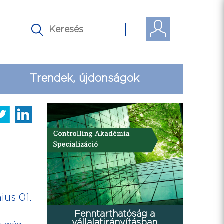
Trendek, újdonságok
ius 01.
Fenntarthatóság a
vállalatirányításban