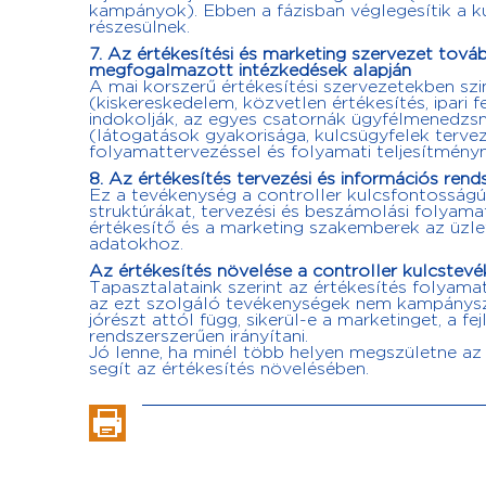
kampányok). Ebben a fázisban véglegesítik a k
részesülnek.
7. Az értékesítési és marketing szervezet tov
megfogalmazott intézkedések alapján
A mai korszerű értékesítési szervezetekben szi
(kiskereskedelem, közvetlen értékesítés, ipari
indokolják, az egyes csatornák ügyfélmenedzsm
(látogatások gyakorisága, kulcsügyfelek terve
folyamattervezéssel és folyamati teljesítmény
8. Az értékesítés tervezési és információs ren
Ez a tevékenység a controller kulcsfontosságú
struktúrákat, tervezési és beszámolási folyama
értékesítő és a marketing szakemberek az üzle
adatokhoz.
Az értékesítés növelése a controller kulcstev
Tapasztalataink szerint az értékesítés folyam
az ezt szolgáló tevékenységek nem kampánysze
jórészt attól függ, sikerül-e a marketinget, a f
rendszerszerűen irányítani.
Jó lenne, ha minél több helyen megszületne az 
segít az értékesítés növelésében.