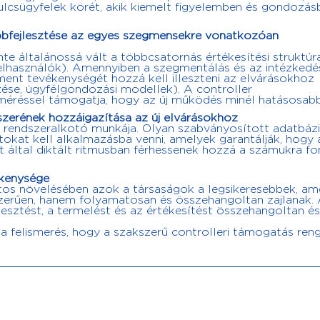
ulcsügyfelek körét, akik kiemelt figyelemben és gondozás
ábbfejlesztése az egyes szegmensekre vonatkozóan
nte általánossá vált a többcsatornás értékesítési struktúr
 felhasználók). Amennyiben a szegmentálás és az intézked
ent tevékenységét hozzá kell illeszteni az elvárásokhoz
zése, ügyfélgondozási modellek). A controller
méréssel támogatja, hogy az új működés minél hatásosabb
dszerének hozzáigazítása az új elvárásokhoz
 rendszeralkotó munkája. Olyan szabványosított adatbázi
tokat kell alkalmazásba venni, amelyek garantálják, hogy 
t által diktált ritmusban férhessenek hozzá a számukra f
ékenysége
atos növelésében azok a társaságok a legsikeresebbek, am
rűen, hanem folyamatosan és összehangoltan zajlanak. A
ejlesztést, a termelést és az értékesítést összehangoltan és
a felismerés, hogy a szakszerű controlleri támogatás ren