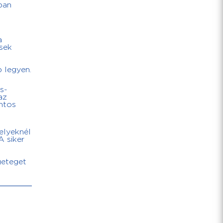
ban
a
ések
 legyen.
s-
az
ontos
elyeknél
 siker
geteget