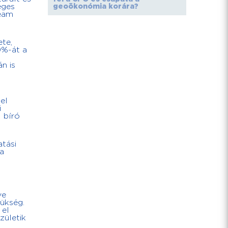
éges
geoökonómia korára?
team
te,
0%-át a
n is
el
i
 bíró
tási
Ha
ve
zükség.
 el
zületik