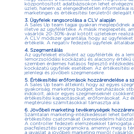
központosított adatbázisokon lehet elvégezni.
üzleti, hanem az elengedhetetlen informatikai i
marketinges és értékesítési területről delegált t
3. Ügyfelek rangsorolása a CLV alapján
A Sales Up team tagjai gyakran meglepődnek a
illetve az ügyfélértéke. A másik meglepetés, am
vásárlók 20-30%-ával kötött üzleteken realizál
A CLV módszer garantálja, hogy az ügyfeleket 
értékelik. A negatív fedezetű ügyfelek általáb
4. Szegmentálás
Az ügyfeleket elsőként az ügyfélérték és a le
lemorzsolódási kockázatú és alacsony értékű 
szemben érdemes hatásos fejlesztő intézkedés
kockázatú ügyfelek esetében. Az értékesítési e
jelenlegi és jövőbeli szegmensekre.
5. Értékesítési erőforrások hozzárendelése a
A Sales Up team áttekinti, hogy az egyes szeg
gyakoriság, marketing budget, beruházások stb
indokolt, akkor egyes szegmenseknél csökkenti
értékesítési kapacitásokat, erőforrásokat. Az é
megtérülési számításokkal támasztja alá.
6. Jövőbeli marketing tevékenységek hozzáren
Számtalan marketing-intézkedéssel lehet befol
értékesítési csatornákat (kereskedelmi hálózato
A controller fedezeti elemzésekkel támogatja 
piacfejlesztési programokra, amennyi meg is té
a javaslat a jövőbeli marketing mixről (vásárl