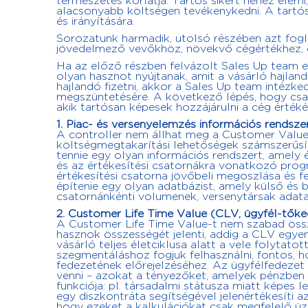
természetes korlátja. Tartós sikert nehéz elérn
alacsonyabb költségen tevékenykedni. A tartós
és irányítására.
Sorozatunk harmadik, utolsó részében azt fogla
jövedelmező vevőkhöz, növekvő cégértékhez, 
Ha az előző részben felvázolt Sales Up team el
olyan hasznot nyújtanak, amit a vásárló hajlan
hajlandó fizetni, akkor a Sales Up team intézk
megszüntetésére. A következő lépés, hogy csak
akik tartósan képesek hozzájárulni a cég értéké
1. Piac- és versenyelemzés információs rendszer
A controller nem állhat meg a Customer Value
költségmegtakarítási lehetőségek számszerűsít
tennie egy olyan információs rendszert, amely 
és az értékesítési csatornákra vonatkozó progn
értékesítési csatorna jövőbeli megoszlása és fe
építenie egy olyan adatbázist, amely külső és 
csatornánkénti volumenek, versenytársak adatai
2. Customer Life Time Value (CLV, ügyfél-tők
A Customer Life Time Value-t nem szabad össz
hasznok összességét jelenti, addig a CLV egyen
vásárló teljes életciklusa alatt a vele folytato
szegmentáláshoz fogjuk felhasználni, fontos, 
fedezetének előrejelzéséhez. Az ügyfélfedezet 
venni – azokat a tényezőket, amelyek pénzben e
funkciója: pl. társadalmi státusza miatt képes 
egy diszkontráta segítségével jelenértékesíti 
hogy ezeket a kalkulációkat csak megfelelő üzl