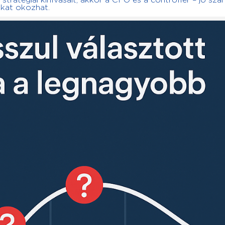
stratégiai kihívásait, akkor a CFO és a controller – jó szá
okat okozhat.