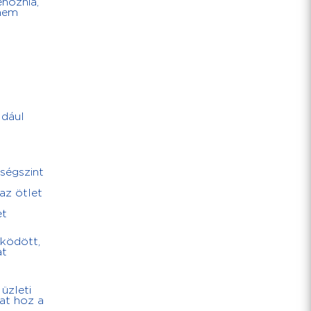
ehoznia,
anem
ldául
ségszint
az ötlet
et
űködött,
at
üzleti
at hoz a