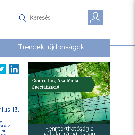
Trendek, újdonságok
ius 13.
l,
ásnak
Fenntarthatóság a
zen
vállalatirányításban