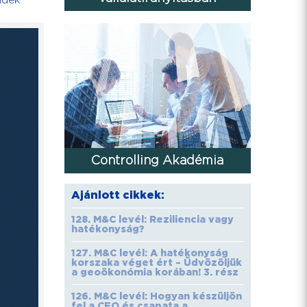
ndék
Controlling Akadémia
Ajánlott cikkek:
128. M&C levél: Reziliencia vagy
hatékonyság?
127. M&C levél: A hatékonyság
korszaka véget ért – Üdvözöljük
a geoökonómia korában! 3. rész
126. M&C levél: Hogyan készüljön
fel a CFO és csapata a