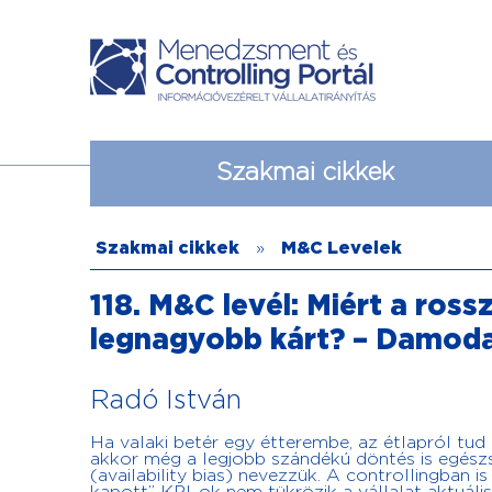
Szakmai cikkek
Szakmai cikkek
»
M&C Levelek
118. M&C levél: Miért a ross
legnagyobb kárt? – Damodar
Radó István
Ha valaki betér egy étterembe, az étlapról tud
akkor még a legjobb szándékú döntés is egészsé
(availability bias) nevezzük. A controllingban 