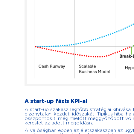
A start-up fázis KPI-ai
A start-up szakasz legfőbb stratégiai kihívása,
bizonytalan, kezdeti időszakát. Tipikus hiba, h
összpontosít, még mielőtt meggyőződött volna
kereslet az adott megoldásra.
A valóságban ebben az életszakaszban az ügyf