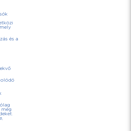
asók
etközi
amely
zás és a
vekvő
csolódó
k
rólag
r még
deket.
e,