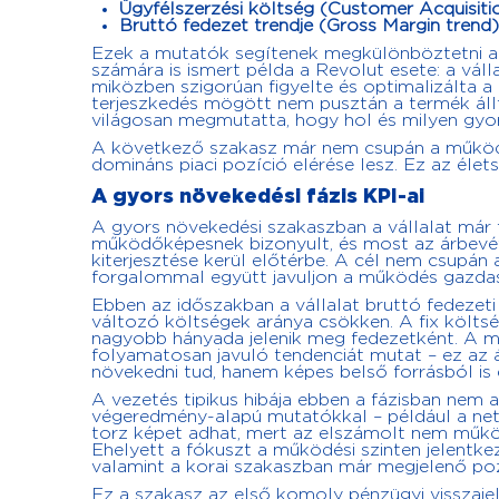
Ügyfélszerzési költség (Customer Acquisit
Bruttó fedezet trendje (Gross Margin trend)
Ezek a mutatók segítenek megkülönböztetni a 
számára is ismert példa a Revolut esete: a vál
miközben szigorúan figyelte és optimalizálta 
terjeszkedés mögött nem pusztán a termék állt
világosan megmutatta, hogy hol és milyen gyo
A következő szakasz már nem csupán a működés 
domináns piaci pozíció elérése lesz. Ez az élet
A gyors növekedési fázis KPI-ai
A gyors növekedési szakaszban a vállalat már t
működőképesnek bizonyult, és most az árbevéte
kiterjesztése kerül előtérbe. A cél nem csupán
forgalommal együtt javuljon a működés gazdas
Ebben az időszakban a vállalat bruttó fedezet
változó költségek aránya csökken. A fix költsé
nagyobb hányada jelenik meg fedezetként. A 
folyamatosan javuló tendenciát mutat – ez az á
növekedni tud, hanem képes belső forrásból is
A vezetés tipikus hibája ebben a fázisban nem a
végeredmény-alapú mutatókkal – például a nett
torz képet adhat, mert az elszámolt nem működ
Ehelyett a fókuszt a működési szinten jelentke
valamint a korai szakaszban már megjelenő pozi
Ez a szakasz az első komoly pénzügyi visszaje