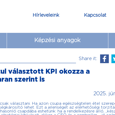
Hírleveleink
Kapcsolat
Képzési anyagok
Share it:
zul választott KPI okozza a
an szerint is
2025. jún
 csak választani. Ha azon csupa egészségtelen étel szerepe
gkárosító lehet. Ezt a jelenséget az elérhetőségi torzít
is hasonló csapdába eshetünk: ha a rendelkezésre álló, „kés