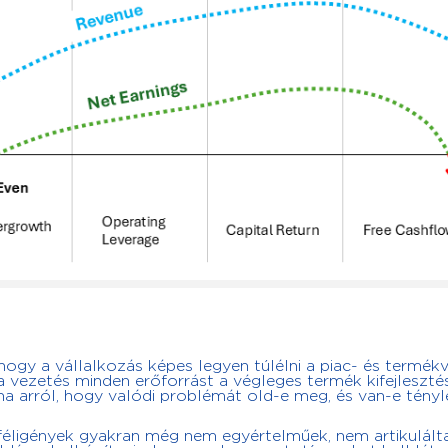
 hogy a vállalkozás képes legyen túlélni a piac- és termékv
a a vezetés minden erőforrást a végleges termék kifejleszté
 arról, hogy valódi problémát old-e meg, és van-e tény
éligények gyakran még nem egyértelműek, nem artikulált