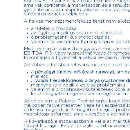
pontosan – a vállalatnak tehát nem kész megold
amelyek segítenek a megértésben és a tanulásb
gyors iterációkon alapuló keresés: a cél az, h
valóban rezonál a célpiacon.
A helyes menedzsmentfókusz tehát nem a kész
a túlélés biztosítása,
az ügyféligények gyors, olcsó validálása,
a problémacentrikus prototipizálás,
valamint a készpénzállomány szoros kontrol
Mivel ebben a szakaszban gyakran nincs árbevét
EBITDA, ROI vagy nyereséghányadok) nemcsak i
Elvonhatják a figyelmet a valódi kérdésről:
fejl
Az ebben a fázisban releváns mutatók ezért a
a
pénzügyi túlélési idő (cash runway)
, amel
mellett;
a
validált érdeklődések aránya (customer di
mennyire találkozik a célpiac problémáival;
valamint a prototípus-visszajelzések köre, 
kézzelfogható megoldásként megjeleníteni.
Jó példa erre a Palantir Technologies korai tör
miközben fegyelmezetten kezelte készpénzállo
érdemes megoldani. A megértést segítő prototíp
megoldásplatformot, amely később a kormányzati
A következő életszakaszban a vállalat már túlé
modellt faragni. Ez az időszak – amit nevezhe