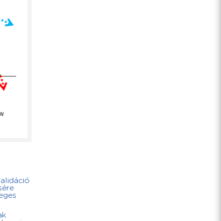
alidáció
sére
leges
ak