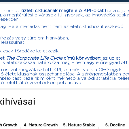
at nem az
üzleti ciklusának megfelelő KPI-okat
használja. 
, a megtérülési elvárások túl gyorsak, az innovációs szak
tésekben.
kság. Ha a menedzsment nem az életciklushoz illeszkedő
zírozás vagy türelem hiányában,
elassulhat,
k csak töredéke keletkezik.
met
The Corporate Life Cycle
című könyvében
: az üzleti
uális életszakasza határozza meg – nem egy előre gyártott
 rosszul megválasztott KPI, és miért válik a CFO egyik
lió életciklusainak összehangolása. A zárógondolatban pe
plexitást kezelni: miként mérhető a valódi stratégiai telje
tó felett álló vezetői kompetenciává.