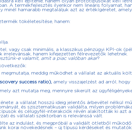
ásra kell építenie, hanem olyan prototípusokat kell létr
an. A termékfejlesztés ilyenkor nem lineáris folyamat, h
ogy minél hamarabb megtaláljuk azt az értékígéretet, amely
termék tökéletesítése, hanem:
lja.
el, vagy csak minimális, a klasszikus pénzügyi KPI-ok (pé
rrelevánsak, hanem kifejezetten félrevezetők lehetnek.
esztünk-e valamit, amit a piac valóban akar
?
 következők:
y megmutatja, meddig működhet a vállalat az aktuális költ
scovery success ratio),
amely visszajelzést ad arról, hogy 
amely azt mutatja meg, mennyire sikerült az ügyféligények
ténete: a vállalat hosszú ideig jelentős árbevétel nélkül m
mányát, és szisztematikusan validálta, milyen problémák
usok és célügyfél-interakciók révén alakították ki azt a
 és vállalati szektorban is relevánssá vált.
lte az indulást, és megpróbál a validált ötletből működő 
tünk korai növekedésnek – új típusú kérdéseket és mutatók