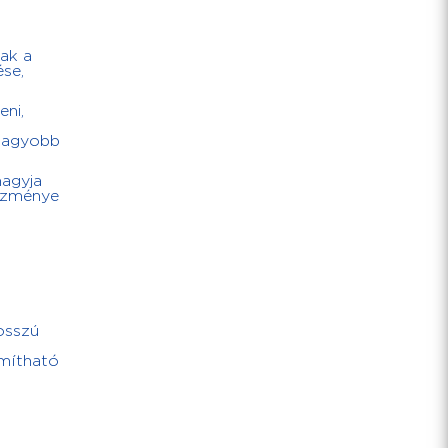
sak a
ése,
eni,
 nagyobb
hagyja
kezménye
osszú
ámítható