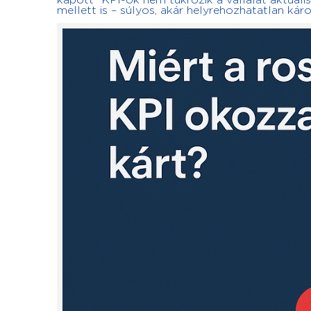
kapott” KPI-ok nem tükrözik a vállalat aktuális 
mellett is – súlyos, akár helyrehozhatatlan kár