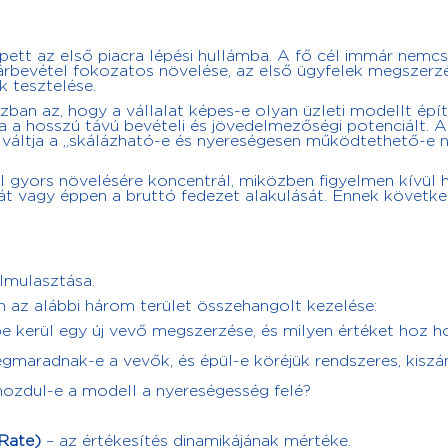
épett az első piacra lépési hullámba. A fő cél immár nemc
 árbevétel fokozatos növelése, az első ügyfelek megszerz
 tesztelése.
ban az, hogy a vállalat képes-e olyan üzleti modellt épít
a hosszú távú bevételi és jövedelmezőségi potenciált. A
lváltja a „skálázható-e és nyereségesen működtethető-e
el gyors növelésére koncentrál, miközben figyelmen kívül 
sát vagy éppen a bruttó fedezet alakulását. Ennek követ
lmulasztása.
 az alábbi három terület összehangolt kezelése:
 kerül egy új vevő megszerzése, és milyen értéket hoz h
egmaradnak-e a vevők, és épül-e köréjük rendszeres, kisz
mozdul-e a modell a nyereségesség felé?
Rate)
– az értékesítés dinamikájának mértéke.