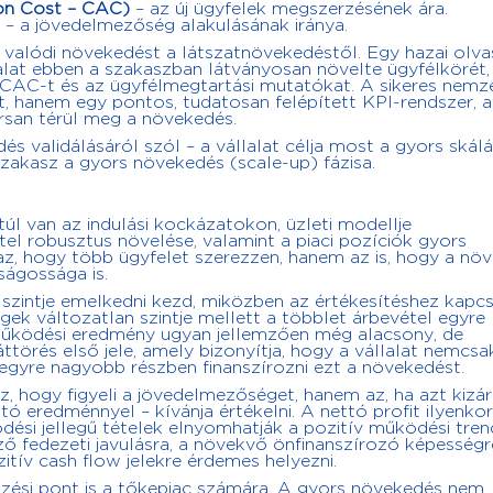
ion Cost – CAC)
– az új ügyfelek megszerzésének ára.
– a jövedelmezőség alakulásának iránya.
valódi növekedést a látszatnövekedéstől. Egy hazai olv
lalat ebben a szakaszban látványosan növelte ügyfélkörét,
a CAC-t és az ügyfélmegtartási mutatókat. A sikeres nemz
, hanem egy pontos, tudatosan felépített KPI-rendszer, 
rsan térül meg a növekedés.
validálásáról szól – a vállalat célja most a gyors skálá
szakasz a gyors növekedés (scale-up) fázisa.
úl van az indulási kockázatokon, üzleti modellje
l robusztus növelése, valamint a piaci pozíciók gyors
 az, hogy több ügyfelet szerezzen, hanem az is, hogy a nö
ágossága is.
i szintje emelkedni kezd, miközben az értékesítéshez kap
gek változatlan szintje mellett a többlet árbevétel egyre
működési eredmény ugyan jellemzően még alacsony, de
ttörés első jele, amely bizonyítja, hogy a vállalat nemcsa
 egyre nagyobb részben finanszírozni ezt a növekedést.
z, hogy figyeli a jövedelmezőséget, hanem az, ha azt kizá
ó eredménnyel – kívánja értékelni. A nettó profit ilyenko
ési jellegű tételek elnyomhatják a pozitív működési tren
ző fedezeti javulásra, a növekvő önfinanszírozó képességr
tív cash flow jelekre érdemes helyezni.
lzési pont is a tőkepiac számára. A gyors növekedés nem