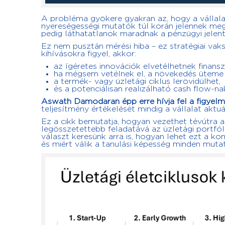
A probléma gyökere gyakran az, hogy a vállal
nyereségességi mutatók túl korán jelennek meg
pedig láthatatlanok maradnak a pénzügyi jelen
Ez nem pusztán mérési hiba – ez stratégiai va
kihívásokra figyel, akkor:
az ígéretes innovációk elvetélhetnek finans
ha mégsem vetélnek el, a növekedés üteme l
a termék- vagy üzletági ciklus lerövidülhet,
és a potenciálisan realizálható cash flow-na
Aswath Damodaran épp erre hívja fel a figyel
teljesítmény értékelését mindig a vállalat akt
Ez a cikk bemutatja, hogyan vezethet tévútra a
legösszetettebb feladatává az üzletági portfó
választ keresünk arra is, hogyan lehet ezt a kom
és miért válik a tanulási képesség minden muta