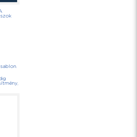
A
aszok
 sablon.
dig
sítmény,