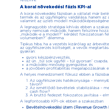
felszínre.
A korai növekedési fázis KPI-ai
A korai növekedési fázisban a vállalat már bel
termék és az ügyféligény validálása, hanem az
valamint az üzleti modell működőképességének
A legnagyobb stratégiai kihívás ebben a szakasz
amely nemcsak működik, hanem felszínre hozza 
„működik-e a modell?” kérdést fokozatosan fe
volumenben?” dilemma.
Tipikus hiba, ha a vezetés kizárólag az árbevét
az ügyfélszerzés költségét, a vevők megtartá
gyakran:
gyors készpénzvesztés,
az ún. „túl sok ügyfél – túl gyorsan” csapda,
a működési minőség gyengülése, és
a jövőbeni profitabilitás megalapozásának e
A helyes menedzsment fókusz ebben a fázisban
Az ügyfélszerzés hatékonysága – mennyibe
távon?
Az ismétlődő bevételek stabilizálása – m
cash flow?
A bruttó fedezet fokozatos javítása – el
A legfontosabb KPI-ok ebben a szakaszban:
Bevételnövekedési ütem (Revenue Growth 