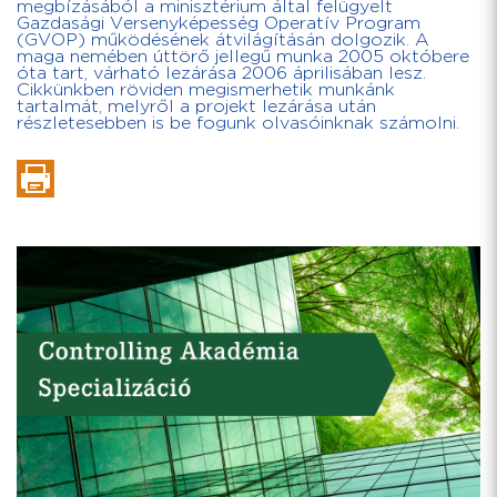
megbízásából a minisztérium által felügyelt
Gazdasági Versenyképesség Operatív Program
(GVOP) működésének átvilágításán dolgozik. A
maga nemében úttörő jellegű munka 2005 októbere
óta tart, várható lezárása 2006 áprilisában lesz.
Cikkünkben röviden megismerhetik munkánk
tartalmát, melyről a projekt lezárása után
részletesebben is be fogunk olvasóinknak számolni.