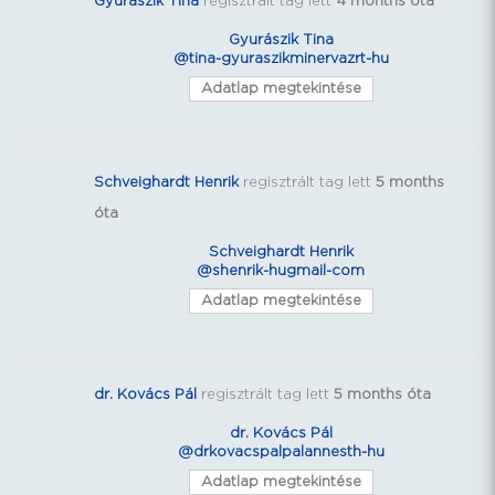
Gyurászik Tina
regisztrált tag lett
4 months óta
Gyurászik Tina
@tina-gyuraszikminervazrt-hu
Adatlap megtekintése
Schveighardt Henrik
regisztrált tag lett
5 months
óta
Schveighardt Henrik
@shenrik-hugmail-com
Adatlap megtekintése
dr. Kovács Pál
regisztrált tag lett
5 months óta
dr. Kovács Pál
@drkovacspalpalannesth-hu
Adatlap megtekintése