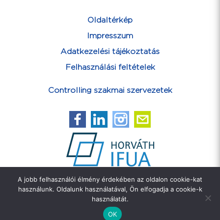
Oldaltérkép
Impresszum
Adatkezelési tájékoztatás
Felhasználási feltételek
Controlling szakmai szervezetek
A jobb felhasználói élmény érdekében az oldalon cookie-kat
Feliratkozás hírlevélre
használunk. Oldalunk használatával, Ön elfogadja a cookie-k
használatát.
OK
Copyright ©2026 IFUA Horváth & Partners Kft.