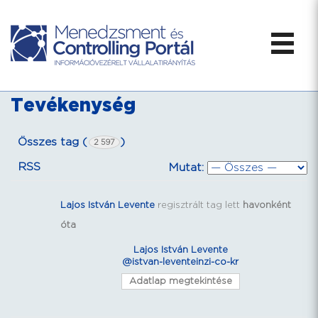
Tevékenység
Összes tag (
)
2 597
RSS
Mutat:
Lajos István Levente
regisztrált tag lett
havonként
óta
Lajos István Levente
@istvan-leventeinzi-co-kr
Adatlap megtekintése