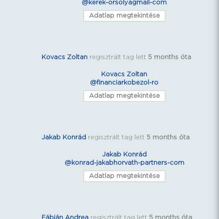
@kerek-orsolyagmail-com
Adatlap megtekintése
Kovacs Zoltan
regisztrált tag lett
5 months óta
Kovacs Zoltan
@financiarkobezol-ro
Adatlap megtekintése
Jakab Konrád
regisztrált tag lett
5 months óta
Jakab Konrád
@konrad-jakabhorvath-partners-com
Adatlap megtekintése
Fábián Andrea
regisztrált tag lett
5 months óta