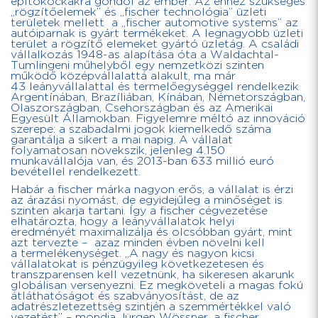
építőkockákra gondol az ember. Az ehhez szükséges
„rögzítőelemek” és „fischer technológia” üzleti
területek mellett a „fischer automotive systems” az
autóiparnak is gyárt termékeket. A legnagyobb üzleti
terület a rögzítő elemeket gyártó üzletág. A családi
vállalkozás 1948-as alapítása óta a Waldachtal-
Tumlingeni műhelyből egy nemzetközi szinten
működő középvállalattá alakult, ma már
43 leányvállalattal és termelőegységgel rendelkezik
Argentínában, Brazíliában, Kínában, Németországban,
Olaszországban, Csehországban és az Amerikai
Egyesült Államokban. Figyelemre méltó az innováció
szerepe: a szabadalmi jogok kiemelkedő száma
garantálja a sikert a mai napig. A vállalat
folyamatosan növekszik, jelenleg 4.150
munkavállalója van, és 2013-ban 633 millió euró
bevétellel rendelkezett.
Habár a fischer márka nagyon erős, a vállalat is érzi
az árazási nyomást, de egyidejűleg a minőséget is
szinten akarja tartani. Így a fischer cégvezetése
elhatározta, hogy a leányvállalatok helyi
eredményét maximalizálja és olcsóbban gyárt, mint
azt tervezte – azaz minden évben növelni kell
a termelékenységet. „A nagy és nagyon kicsi
vállalatokat is pénzügyileg következetesen és
transzparensen kell vezetnünk, ha sikeresen akarunk
globálisan versenyezni. Ez megköveteli a magas fokú
átláthatóságot és szabványosítást, de az
adatrészletezettség szintjén a szemmértékkel való
vezetést” – mondja Jürgen Wössner, a fischer