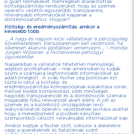
is gyárt termékeket. Nemrégiben átalakították
költségszámítási rendszerüket, hogy az üzemek
operatív vezetői egyszerűbb, transzparens,
relevánsabb információkat kapjanak a
döntéshozatalhoz. Hogyan?
Költség- és eredményszámítás: amikor a
kevesebb több
„ A nagy és nagyon kicsi vállalatokat is pénzügyileg
következetesen, transzparensen kell vezetnünk, ha
sikeresen akarunk globálisan versenyezni „ – mondja
Jürgen Wössner, a fischerwerke pénzügyi
ügyvezetője.
Napjainkban a vállalatok hihetetlen mennyiségű
adatból profitálhatnak – már amennyiben ki tudják
szűrni a számukra legfontosabb információkat az
adattömegből. A sváb fischer cég pontosan ezt
tűzte ki célul új költség- és
eredményszámítási koncepciójának kialakítása során,
mellyel kisebb komplexitást, jobb minőséget,
nagyobb transzparenciát és a döntéshozók számára
magasabb fokú relevanciát akart elérni. A cél az
üzemek és a különböző országokban levő
leányvállalatok operatív vezetésének javítása azáltal,
hogy a menedzsment a jövőben irányítási
szempontból célzott, relevánsabb információkat kap.
Amikor kiejtjük a fischer szót, sokszor a dübelekre
vagy a gyerekeknek és fiataloknak szánt