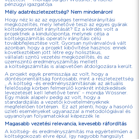
pénzügyi igazgatója.
Mély adatrészletezettség? Nem mindenáron!
Hogy néz ki az az egységes termelésirányítási
megközelítés, mely lehetővé teszi az egyes gyárak
költségorientált irányítását? Ez a kérdés volt a
projektnek a kiindulópontja, melynek célja a
költségszámítás operatív irányítási célú
továbbfejlesztése volt. Gyorsan nyilvánvalóvá vált
azonban, hogy a projekt kibővítése hasznos: ennek
következtében jött létre egy holisztikus,
vállalati szintű vezetési megközelítés, és az
üzemszintű eredményszámítás mellett
a költségszámítás is alapvetően átdolgozásra került.
A projekt egyik premisszája az volt, hogy a
döntésorientáltság fontosabb, mint a részletezettség.
„ A költség -és eredményszámításnak az aktuális
felelősségi körben felmerülő konkrét intézkedések
levezetését kell lehetővé tenni” – mondja Wössner.
Egy másik alapelv pedig az volt, hogy a
standardizálás a vezetői követelményeknek
megfelelően történjen. Ez azt jelenti, hogy a hasonló
üzleti eseményeket ugyanazzal a metodológiával és
ugyanolyan folyamatokkal képezzék le.
Magasabb vezetési relevancia, kevesebb ráfordítás
A költség- és eredményszámítás ma egyértelműen a
költségokozati elvre épül, így nagyobb hangsúlyt