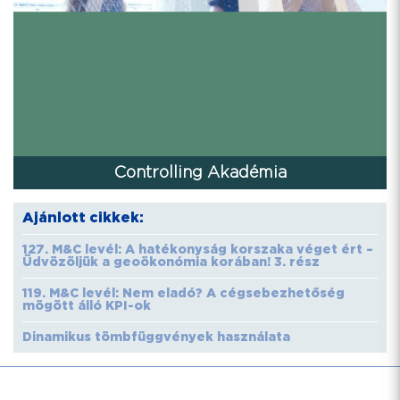
Controlling Akadémia
Ajánlott cikkek:
127. M&C levél: A hatékonyság korszaka véget ért –
Üdvözöljük a geoökonómia korában! 3. rész
119. M&C levél: Nem eladó? A cégsebezhetőség
mögött álló KPI-ok
Dinamikus tömbfüggvények használata