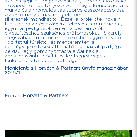
szinten segített véghezvinni azt„ – mondja Wössner.
Továbbá fontos tényező volt még a koncepcionális
munka és a megvalósítás szoros összekapcsolása.
Az eredmény ennek megfelelően
sikeresnek mondható: „ Ezzel a projekttel növelni
tudtuk a vezetés számára releváns információkat,
egyúttal pedig csökkenteni a beszámolók
elkészítéséhez szükséges erőforrásokat. Sikerült
megszabadulni a történeti okokból egyre bővülő
riportstruktúráktól és megteremteni a
pénzügyi jelentések átláthatóságának alapjait, így
például egy gombnyomásra előállnak a
konszernszintű előállítási költségek vagy a
funkcionális területek költségei.”
Megjelent: a Horváth & Partners ügyfélmagazinjában,
2015/1
Forrás:
Horváth & Partners