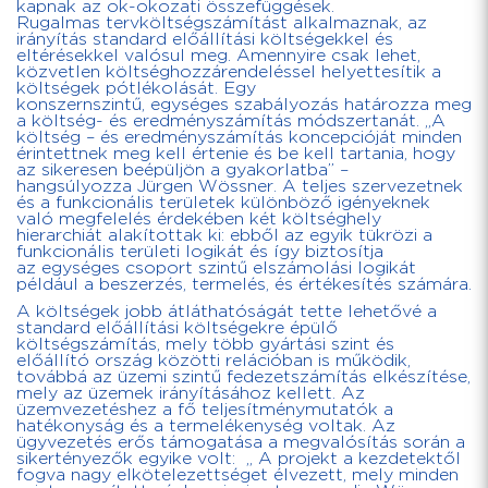
kapnak az ok-okozati összefüggések.
Rugalmas tervköltségszámítást alkalmaznak, az
irányítás standard előállítási költségekkel és
eltérésekkel valósul meg. Amennyire csak lehet,
közvetlen költséghozzárendeléssel helyettesítik a
költségek pótlékolását. Egy
konszernszintű, egységes szabályozás határozza meg
a költség- és eredményszámítás módszertanát. „A
költség – és eredményszámítás koncepcióját minden
érintettnek meg kell értenie és be kell tartania, hogy
az sikeresen beépüljön a gyakorlatba” –
hangsúlyozza Jürgen Wössner. A teljes szervezetnek
és a funkcionális területek különböző igényeknek
való megfelelés érdekében két költséghely
hierarchiát alakítottak ki: ebből az egyik tükrözi a
funkcionális területi logikát és így biztosítja
az egységes csoport szintű elszámolási logikát
például a beszerzés, termelés, és értékesítés számára.
A költségek jobb átláthatóságát tette lehetővé a
standard előállítási költségekre épülő
költségszámítás, mely több gyártási szint és
előállító ország közötti relációban is működik,
továbbá az üzemi szintű fedezetszámítás elkészítése,
mely az üzemek irányításához kellett. Az
üzemvezetéshez a fő teljesítménymutatók a
hatékonyság és a termelékenység voltak. Az
ügyvezetés erős támogatása a megvalósítás során a
sikertényezők egyike volt: „ A projekt a kezdetektől
fogva nagy elkötelezettséget élvezett, mely minden