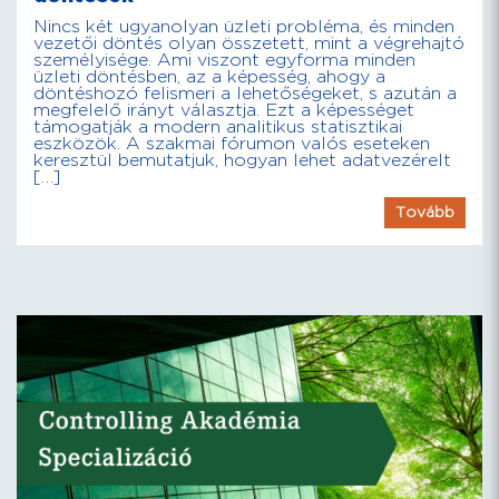
Nincs két ugyanolyan üzleti probléma, és minden
vezetői döntés olyan összetett, mint a végrehajtó
személyisége. Ami viszont egyforma minden
üzleti döntésben, az a képesség, ahogy a
döntéshozó felismeri a lehetőségeket, s azután a
megfelelő irányt választja. Ezt a képességet
támogatják a modern analitikus statisztikai
eszközök. A szakmai fórumon valós eseteken
keresztül bemutatjuk, hogyan lehet adatvezérelt
[…]
Tovább