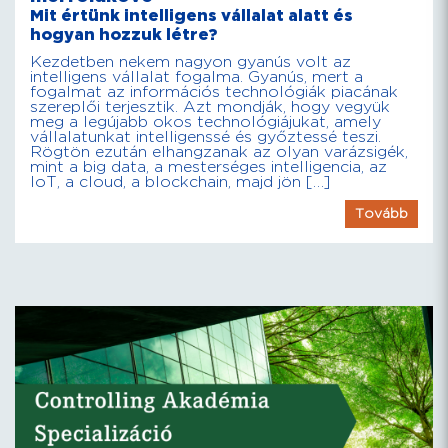
Mit értünk intelligens vállalat alatt és
hogyan hozzuk létre?
Kezdetben nekem nagyon gyanús volt az
intelligens vállalat fogalma. Gyanús, mert a
fogalmat az információs technológiák piacának
szereplői terjesztik. Azt mondják, hogy vegyük
meg a legújabb okos technológiájukat, amely
vállalatunkat intelligenssé és győztessé teszi.
Rögtön ezután elhangzanak az olyan varázsigék,
mint a big data, a mesterséges intelligencia, az
IoT, a cloud, a blockchain, majd jön […]
Tovább