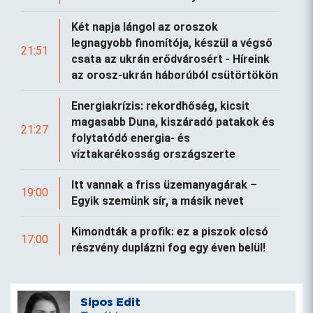
Két napja lángol az oroszok
legnagyobb finomítója, készül a végső
21:51
csata az ukrán erődvárosért - Híreink
az orosz-ukrán háborúból csütörtökön
Energiakrízis: rekordhőség, kicsit
magasabb Duna, kiszáradó patakok és
21:27
folytatódó energia- és
víztakarékosság országszerte
Itt vannak a friss üzemanyagárak –
19:00
Egyik szemünk sír, a másik nevet
Kimondták a profik: ez a piszok olcsó
17:00
részvény duplázni fog egy éven belül!
Sipos Edit