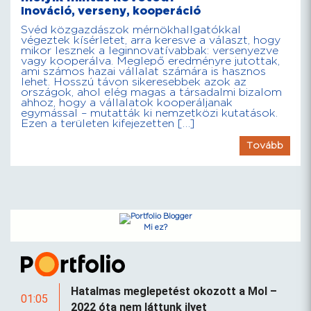
Inováció, verseny, kooperáció
Svéd közgazdászok mérnökhallgatókkal
végeztek kísérletet, arra keresve a választ, hogy
mikor lesznek a leginnovatívabbak: versenyezve
vagy kooperálva. Meglepő eredményre jutottak,
ami számos hazai vállalat számára is hasznos
lehet. Hosszú távon sikeresebbek azok az
országok, ahol elég magas a társadalmi bizalom
ahhoz, hogy a vállalatok kooperáljanak
egymással – mutatták ki nemzetközi kutatások.
Ezen a területen kifejezetten […]
Tovább
Mi ez?
Hatalmas meglepetést okozott a Mol –
01:05
2022 óta nem láttunk ilyet