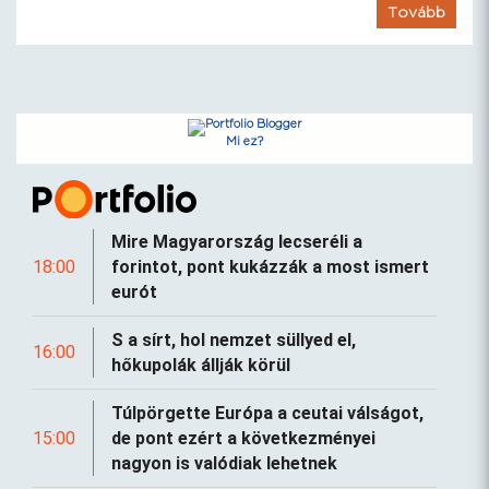
Tovább
Mi ez?
Mire Magyarország lecseréli a
18:00
forintot, pont kukázzák a most ismert
eurót
S a sírt, hol nemzet süllyed el,
16:00
hőkupolák állják körül
Túlpörgette Európa a ceutai válságot,
15:00
de pont ezért a következményei
nagyon is valódiak lehetnek