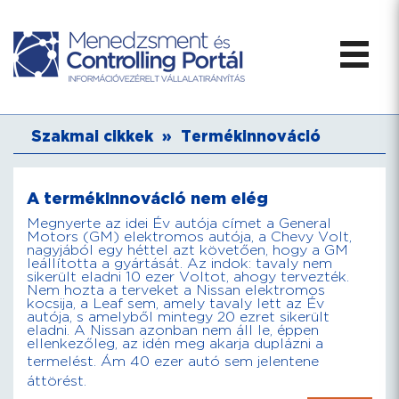
Szakmai cikkek
»
Termékinnováció
A termékinnováció nem elég
Megnyerte az idei Év autója címet a General
Motors (GM) elektromos autója, a Chevy Volt,
nagyjából egy héttel azt követően, hogy a GM
leállította a gyártását. Az indok: tavaly nem
sikerült eladni 10 ezer Voltot, ahogy tervezték.
Nem hozta a terveket a Nissan elektromos
kocsija, a Leaf sem, amely tavaly lett az Év
autója, s amelyből mintegy 20 ezret sikerült
eladni. A Nissan azonban nem áll le, éppen
ellenkezőleg, az idén meg akarja duplázni a
termelést. Ám 40 ezer autó sem jelentene
áttörést.