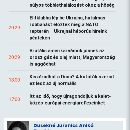
súlyos többlethalálozást okoz a hőség
Elitklubba lép be Ukrajna, hatalmas
robbanást előztek meg a NATO
20:29
repterén – Ukrajnai háborús híreink
pénteken
Brutális amerikai vámok jönnek az
20:29
orosz gáz és olaj miatt, Magyarország
is aggódhat
Kiszáradhat a Duna? A kutatók szerint
18:00
ez lesz az új normális
Itt az idő, hogy újragondoljuk a kelet-
17:00
közép-európai energiareflexeinket
Dusekné Juranics Anikó