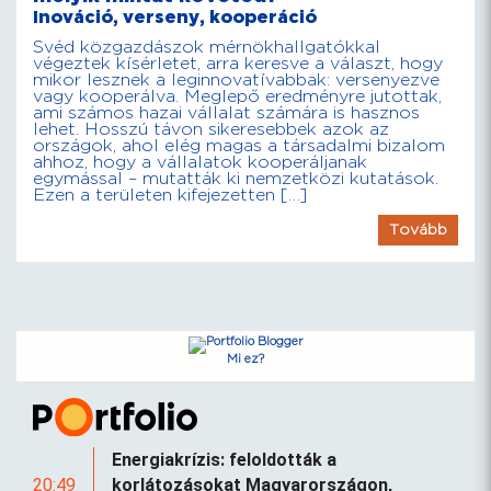
Inováció, verseny, kooperáció
Svéd közgazdászok mérnökhallgatókkal
végeztek kísérletet, arra keresve a választ, hogy
mikor lesznek a leginnovatívabbak: versenyezve
vagy kooperálva. Meglepő eredményre jutottak,
ami számos hazai vállalat számára is hasznos
lehet. Hosszú távon sikeresebbek azok az
országok, ahol elég magas a társadalmi bizalom
ahhoz, hogy a vállalatok kooperáljanak
egymással – mutatták ki nemzetközi kutatások.
Ezen a területen kifejezetten […]
Tovább
Mi ez?
Energiakrízis: feloldották a
20:49
korlátozásokat Magyarországon,