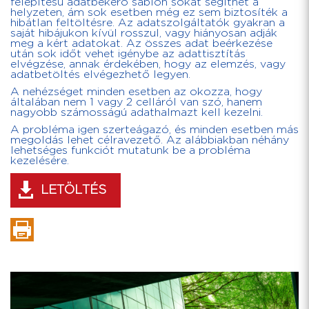
felépítésű adatbekérő sablon sokat segíthet a
helyzeten, ám sok esetben még ez sem biztosíték a
hibátlan feltöltésre. Az adatszolgáltatók gyakran a
saját hibájukon kívül rosszul, vagy hiányosan adják
meg a kért adatokat. Az összes adat beérkezése
után sok időt vehet igénybe az adattisztítás
elvégzése, annak érdekében, hogy az elemzés, vagy
adatbetöltés elvégezhető legyen.
A nehézséget minden esetben az okozza, hogy
általában nem 1 vagy 2 celláról van szó, hanem
nagyobb számosságú adathalmazt kell kezelni.
A probléma igen szerteágazó, és minden esetben más
megoldás lehet célravezető. Az alábbiakban néhány
lehetséges funkciót mutatunk be a probléma
kezelésére.
LETÖLTÉS