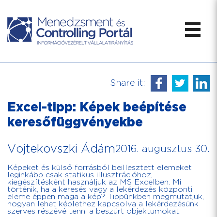
Share it:
Excel-tipp: Képek beépítése
keresőfüggvényekbe
Vojtekovszki Ádám
2016. augusztus 30.
Képeket és külső forrásból beillesztett elemeket
leginkább csak statikus illusztrációhoz,
kiegészítésként használjuk az MS Excelben. Mi
történik, ha a keresés vagy a lekérdezés központi
eleme éppen maga a kép? Tippünkben megmutatjuk,
hogyan lehet képlethez kapcsolva a lekérdezésünk
szerves részévé tenni a beszúrt objektumokat.