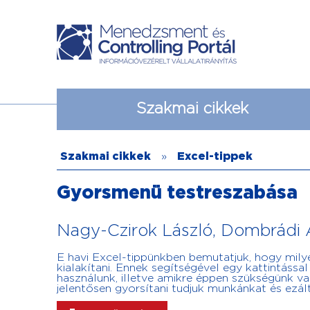
Szakmai cikkek
Szakmai cikkek
»
Excel-tippek
Gyorsmenü testreszabása
Nagy-Czirok László, Dombrádi
E havi Excel-tippünkben bemutatjuk, hogy mil
kialakítani. Ennek segítségével egy kattintássa
használunk, illetve amikre éppen szükségünk va
jelentősen gyorsítani tudjuk munkánkat és ezált