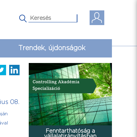
Trendek, újdonságok
ius 08.
pján
ával
Fenntarthatóság a
vállalatirányításban