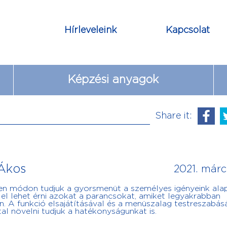
Hírleveleink
Kapcsolat
Képzési anyagok
Share it:
 Ákos
2021. márc
yen módon tudjuk a gyorsmenüt a személyes igényeink ala
l el lehet érni azokat a parancsokat, amiket legyakrabban
n. A funkció elsajátításával és a menüszalag testreszabás
al növelni tudjuk a hatékonyságunkat is.