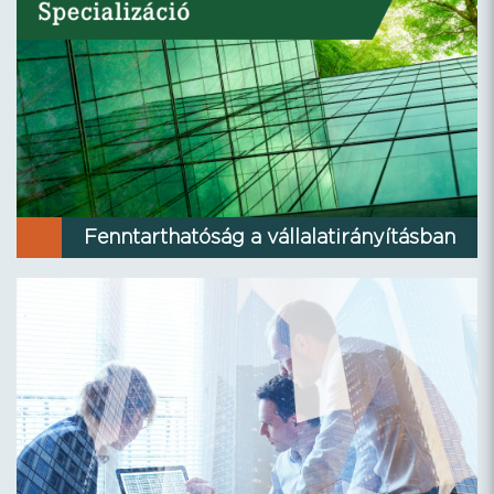
Fenntarthatóság a vállalatirányításban