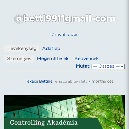
@betti9911gmail-com
7 months óta
Tevékenység
Adatlap
Személyes
Megemlítések
Kedvencek
Mutat:
Takács Bettina
regisztrált tag lett
7 months óta