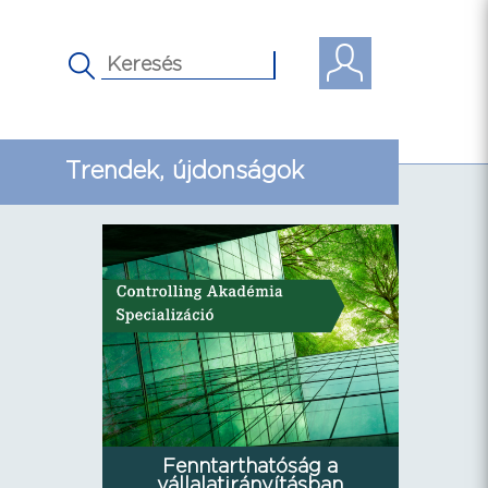
Trendek, újdonságok
Fenntarthatóság a
vállalatirányításban