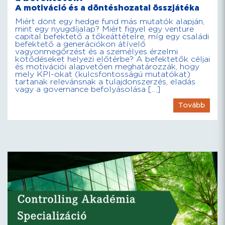
A motiváció és a döntéshozatal összjátéka
Miért dönt egy hedge fund más mutatók alapján,
mint egy nyugdíjalap? Miért figyel egy venture
capital befektető a tőkeáttételre, míg egy családi
befektető a generációkon átívelő
vagyonmegőrzést és a személyes érzelmi
kötődéseket helyezi előtérbe? A befektetők céljai
és motivációi alapvetően meghatározzák, hogy
mely KPI-okat (kulcsfontosságú mutatókat)
tartanak relevánsnak a tulajdonszerzés, eladás
vagy a governance befolyásolása […]
Tovább