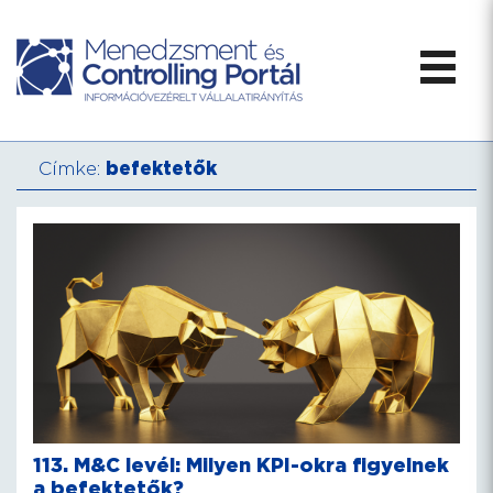
Címke:
befektetők
113. M&C levél: Milyen KPI-okra figyelnek
a befektetők?