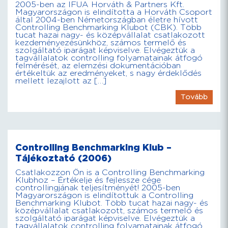
2005-ben az IFUA Horváth & Partners Kft.
Magyarországon is elindította a Horváth Csoport
által 2004-ben Németországban életre hívott
Controlling Benchmarking Klubot (CBK). Több
tucat hazai nagy- és középvállalat csatlakozott
kezdeményezésünkhöz, számos termelő és
szolgáltató iparágat képviselve. Elvégeztük a
tagvállalatok controlling folyamatainak átfogó
felmérését, az elemzési dokumentációban
értékeltük az eredményeket, s nagy érdeklődés
mellett lezajlott az […]
Tovább
Controlling Benchmarking Klub –
Tájékoztató (2006)
Csatlakozzon Ön is a Controlling Benchmarking
Klubhoz – Értékelje és fejlessze cége
controllingjának teljesítményét! 2005-ben
Magyarországon is elindítottuk a Controlling
Benchmarking Klubot. Több tucat hazai nagy- és
középvállalat csatlakozott, számos termelő és
szolgáltató iparágat képviselve. Elvégeztük a
tagvállalatok controlling folyamatainak átfogó