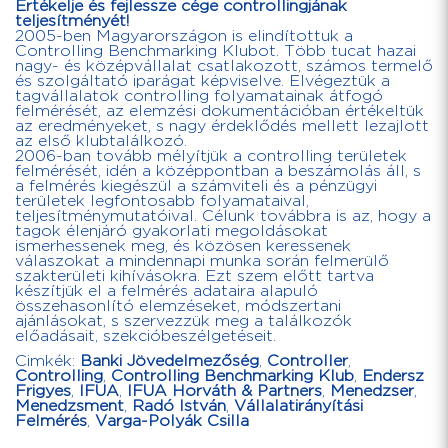
Értékelje és fejlessze cége controllingjának
teljesítményét!
2005-ben Magyarországon is elindítottuk a
Controlling Benchmarking Klubot. Több tucat hazai
nagy- és középvállalat csatlakozott, számos termelő
és szolgáltató iparágat képviselve. Elvégeztük a
tagvállalatok controlling folyamatainak átfogó
felmérését, az elemzési dokumentációban értékeltük
az eredményeket, s nagy érdeklődés mellett lezajlott
az első klubtalálkozó.
2006-ban tovább mélyítjük a controlling területek
felmérését, idén a középpontban a beszámolás áll, s
a felmérés kiegészül a számviteli és a pénzügyi
területek legfontosabb folyamataival,
teljesítménymutatóival. Célunk továbbra is az, hogy a
tagok élenjáró gyakorlati megoldásokat
ismerhessenek meg, és közösen keressenek
válaszokat a mindennapi munka során felmerülő
szakterületi kihívásokra. Ezt szem előtt tartva
készítjük el a felmérés adataira alapuló
összehasonlító elemzéseket, módszertani
ajánlásokat, s szervezzük meg a találkozók
előadásait, szekcióbeszélgetéseit.
Cimkék:
Banki Jövedelmezőség
,
Controller
,
Controlling
,
Controlling Benchmarking Klub
,
Endersz
Frigyes
,
IFUA
,
IFUA Horváth & Partners
,
Menedzser
,
Menedzsment
,
Radó István
,
Vállalatirányítási
Felmérés
,
Varga-Polyák Csilla