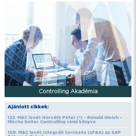
Controlling Akadémia
Ajánlott cikkek:
122. M&C levél: Horváth Péter (†) – Ronald Gleich –
Mischa Seiter Controlling című könyve
109. M&C levél: Integrált tervezés (xP&A) az SAP