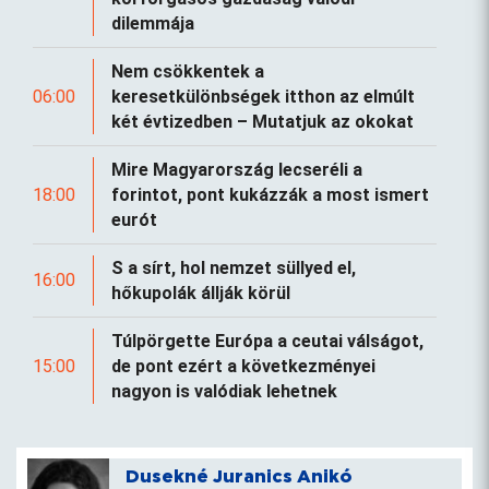
dilemmája
Nem csökkentek a
06:00
keresetkülönbségek itthon az elmúlt
két évtizedben – Mutatjuk az okokat
Mire Magyarország lecseréli a
18:00
forintot, pont kukázzák a most ismert
eurót
S a sírt, hol nemzet süllyed el,
16:00
hőkupolák állják körül
Túlpörgette Európa a ceutai válságot,
15:00
de pont ezért a következményei
nagyon is valódiak lehetnek
Dusekné Juranics Anikó