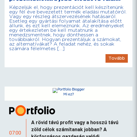
Képzeljük el, hogy prezentációt kell készítenünk
egy fél éve bevezetett termék eladási mutatóiról.
Vagy egy részleg átszervezésének hatásairól.
Esetleg egy gyártási folyamat átalakítása előtt
állunk, és ezt kell elemeznünk. Az eredményeket
egy értekezleten be kell mutatnunk a
menedzsmentnek, hogy dönthessen a
továbbiakról. Hogyan prezentáljuk a számokat,
az alternatívákat? A feladat nehéz, és sokak
számára félelmetes […]
Tovább
Mi ez?
A rövid távú profit vagy a hosszú távú
zöld célok számítanak jobban? A
07:00
körforgásos gazdaság valódi