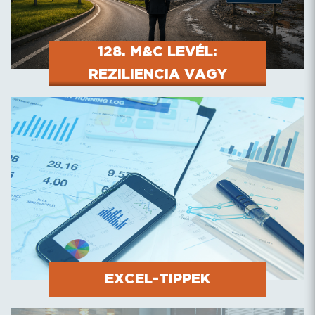
128. M&C LEVÉL:
REZILIENCIA VAGY
HATÉKONYSÁG? A CFO ÚJ
DILEMMÁJA A
GEOÖKONÓMIAI
KORSZAKBAN
EXCEL-TIPPEK