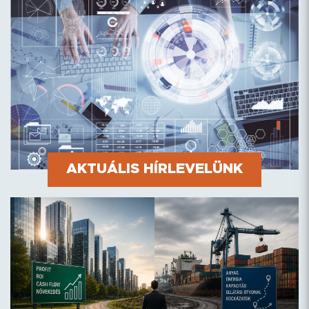
TURBULENS VILÁGUNKBAN?
AKTUÁLIS HÍRLEVELÜNK