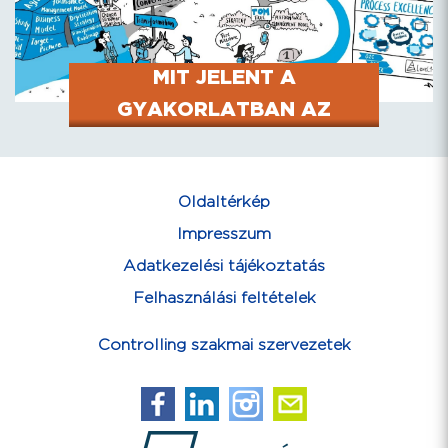
MIT JELENT A
GYAKORLATBAN AZ
S/4HANA-BAN A
SZÁMVITEL ÉS A
Oldaltérkép
CONTROLLING
Impresszum
„ÖSSZEOLVADÁSA”?
Adatkezelési tájékoztatás
Felhasználási feltételek
Controlling szakmai szervezetek