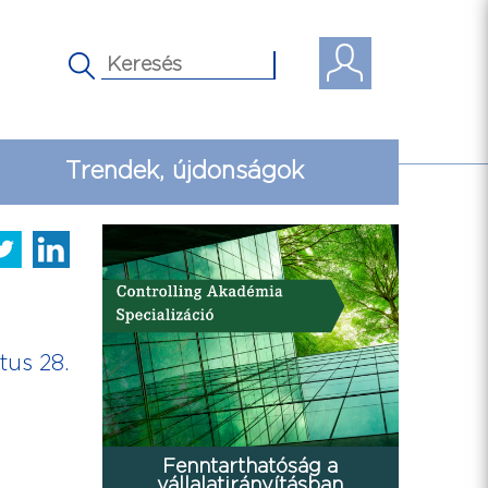
Trendek, újdonságok
tus 28.
Fenntarthatóság a
vállalatirányításban