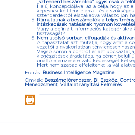
„sztenderd beszámolók” úgyis csak a felü
Ha új koncepciójával az a célja, hogy az 
képesnek kell lennie arra – és a szükséges 
sztenderdektől elszakadva válaszoljon, ha
Rámutatnak a beszámolók a teljesítményj
intézkedések hatásának nyomon követésé
Vagy a definiált információs kategóriákra
tisztaságát?
Nem utolsó sorban: elfogadják és aktívan
A tapasztalat azt mutatja, hogy amit a con
vezetői a gyakorlatban ténylegesen haszn
Végső soron a controller azt kockáztatja
kiegészítések áradatába, ha cégen belüli 
önálló elemzésére való képességét kétsé
Mert nem szabad elfelejtenie: „a vállalat
Forrás:
Business Intelligence Magazine
Cimkék:
Beszámolórendszer
,
BI Eszköz
,
Contro
Menedzsment
,
Vállalatirányítási Felmérés