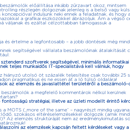
beszámolók előállítása inkább zűrzavart okoz, mintsem
rolling részlegén dolgoznak jelenleg is a belső vagy kül
koncepcióval induljunk neki ennek a feladatnak, és hogy 
azokkal a grafikai eszközökkel ábrázoljuk. Ám a végső cé
bá váljanak és ezáltal célzottabban támogassuk a
élja és értelme a legfontosabb – a jobb döntések még mind
inek segítségével vállalata beszámolóinak átalakítását 
tául:
ztenderd szoftverek segítségével, minimális informatikai
ek teljes munkaidős IT-specialistává kell válniuk, hogy
 hiányzó utolsó öt százalék teljesítése csak további 25 
jon pragmatikus és ne essen át a ló túlsó oldalára!
sok az elemzés és javaslattétel területéről a beszámoló-d
y a beszámolók a megfelelő kommentárok nélkül kerülnek
etartani?
fontosságú stratégiai, illetve az üzleti modellt érintő ké
és a MOTS („more of the same” – nagyrészt mindig ugyana
lődő, szokásos eltéréselemzésekkel dolgozik (amik mind
l)? Az elemzés struktúráját nem az eredménykimutatás so
atározniuk!
aszolni az elemzések kapcsán feltett kérdéseket vagy a