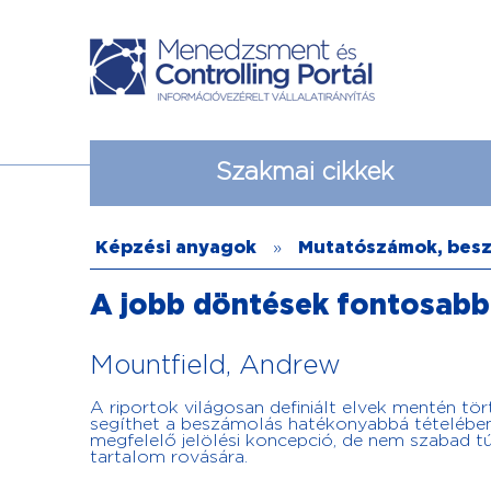
Szakmai cikkek
Képzési anyagok
»
Mutatószámok, bes
A jobb döntések fontosabba
Mountfield, Andrew
A riportok világosan definiált elvek mentén tö
segíthet a beszámolás hatékonyabbá tételében.
megfelelő jelölési koncepció, de nem szabad tú
tartalom rovására.