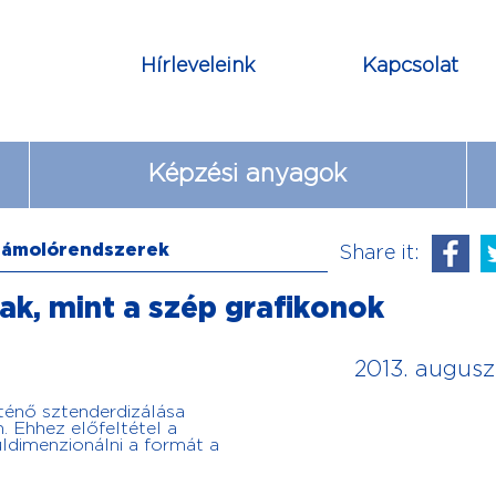
Hírleveleink
Kapcsolat
Képzési anyagok
zámolórendszerek
Share it:
k, mint a szép grafikonok
2013. augusz
rténő sztenderdizálása
 Ehhez előfeltétel a
ldimenzionálni a formát a