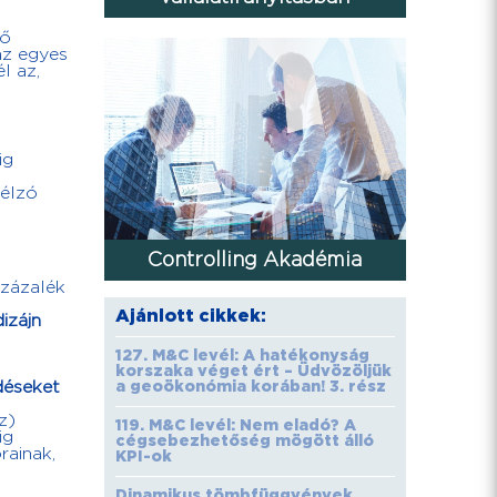
ső
az egyes
l az,
ig
célzó
Controlling Akadémia
százalék
Ajánlott cikkek:
izájn
127. M&C levél: A hatékonyság
korszaka véget ért – Üdvözöljük
rdéseket
a geoökonómia korában! 3. rész
z)
119. M&C levél: Nem eladó? A
ig
cégsebezhetőség mögött álló
rainak,
KPI-ok
Dinamikus tömbfüggvények