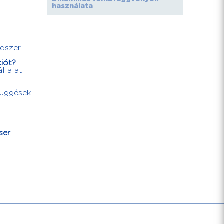
használata
ndszer
ciót?
llalat
efüggések
ser
,