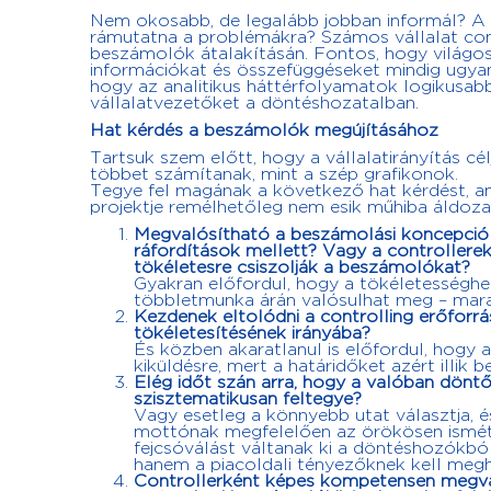
Nem okosabb, de legalább jobban informál? A 
rámutatna a problémákra? Számos vállalat cont
beszámolók átalakításán. Fontos, hogy világos 
információkat és összefüggéseket mindig ugyan
hogy az analitikus háttérfolyamatok logikusab
vállalatvezetőket a döntéshozatalban.
Hat kérdés a beszámolók megújításához
Tartsuk szem előtt, hogy a vállalatirányítás c
többet számítanak, mint a szép grafikonok.
Tegye fel magának a következő hat kérdést, am
projektje remélhetőleg nem esik műhiba áldoza
Megvalósítható a beszámolási koncepció s
ráfordítások mellett? Vagy a controllerekn
tökéletesre csiszolják a beszámolókat?
Gyakran előfordul, hogy a tökéletességhez
többletmunka árán valósulhat meg – marad
Kezdenek eltolódni a controlling erőforrá
tökéletesítésének irányába?
És közben akaratlanul is előfordul, hog
kiküldésre, mert a határidőket azért illik b
Elég időt szán arra, hogy a valóban döntő 
szisztematikusan feltegye?
Vagy esetleg a könnyebb utat választja, 
mottónak megfelelően az örökösen ismét
fejcsóválást váltanak ki a döntéshozókbó
hanem a piacoldali tényezőknek kell megh
Controllerként képes kompetensen megvál