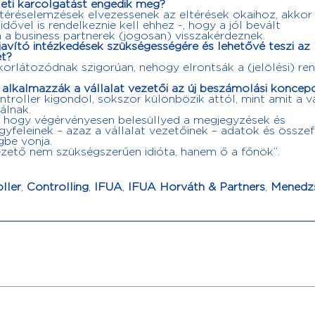
leti karcolgatást engedik meg?
eltéréselemzések elvezessenek az eltérések okaihoz, akkor
idővel is rendelkeznie kell ehhez -, hogy a jól bevált
 a business partnerek (jogosan) visszakérdeznek.
avító intézkedések szükségességére és lehetővé teszi az
t?
 korlátozódnak szigorúan, nehogy elrontsák a (jelölési) re
 alkalmazzák a vállalat vezetői az új beszámolási koncep
troller kigondol, sokszor különbözik attól, mint amit a vá
álnak.
, hogy végérvényesen belesüllyed a megjegyzések és
ügyfeleinek – azaz a vállalat vezetőinek – adatok és össz
gbe vonja.
vezető nem szükségszerűen idióta, hanem ő a főnök”.
ller
,
Controlling
,
IFUA
,
IFUA Horváth & Partners
,
Menedz