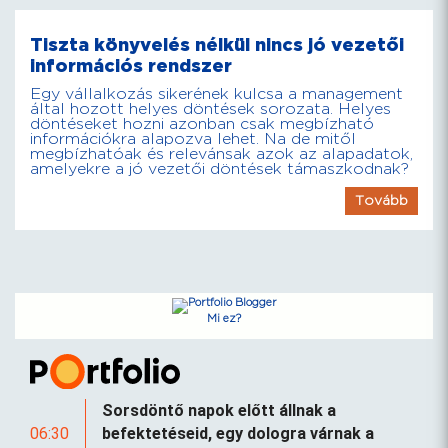
Tiszta könyvelés nélkül nincs jó vezetői
információs rendszer
Egy vállalkozás sikerének kulcsa a management
által hozott helyes döntések sorozata. Helyes
döntéseket hozni azonban csak megbízható
információkra alapozva lehet. Na de mitől
megbízhatóak és relevánsak azok az alapadatok,
amelyekre a jó vezetői döntések támaszkodnak?
Tovább
Mi ez?
Sorsdöntő napok előtt állnak a
06:30
befektetéseid, egy dologra várnak a