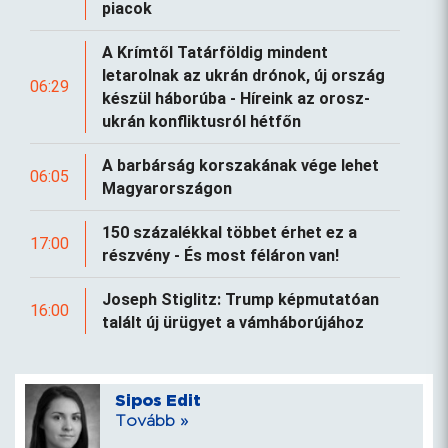
piacok
A Krímtől Tatárföldig mindent
letarolnak az ukrán drónok, új ország
06:29
készül háborúba - Híreink az orosz-
ukrán konfliktusról hétfőn
A barbárság korszakának vége lehet
06:05
Magyarországon
150 százalékkal többet érhet ez a
17:00
részvény - És most féláron van!
Joseph Stiglitz: Trump képmutatóan
16:00
talált új ürügyet a vámháborújához
Sipos Edit
Tovább »