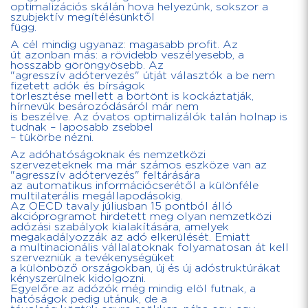
optimalizációs skálán hova helyezünk, sokszor a
szubjektív megítélésünktől
függ.
A cél mindig ugyanaz: magasabb profit. Az
út azonban más: a rövidebb veszélyesebb, a
hosszabb göröngyösebb. Az
"agresszív adótervezés" útját választók a be nem
fizetett adók és bírságok
törlesztése mellett a börtönt is kockáztatják,
hírnevük besározódásáról már nem
is beszélve. Az óvatos optimalizálók talán holnap is
tudnak – laposabb zsebbel
– tükörbe nézni.
Az adóhatóságoknak és nemzetközi
szervezeteknek ma már számos eszköze van az
"agresszív adótervezés" feltárására
az automatikus információcserétől a különféle
multilaterális megállapodásokig.
Az OECD tavaly júliusban 15 pontból álló
akcióprogramot hirdetett meg olyan nemzetközi
adózási szabályok kialakítására, amelyek
megakadályozzák az adó elkerülését. Emiatt
a multinacionális vállalatoknak folyamatosan át kell
szervezniük a tevékenységüket
a különböző országokban, új és új adóstruktúrákat
kényszerülnek kidolgozni.
Egyelőre az adózók még mindig elöl futnak, a
hatóságok pedig utánuk, de a