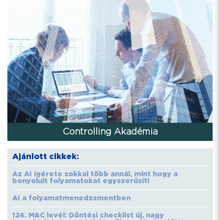
Controlling Akadémia
Ajánlott cikkek:
Az AI ígérete sokkal több annál, mint hogy a
bonyolult folyamatokat egyszerűsíti
AI a folyamatmenedzsmentben
124. M&C levél: Döntési checklist új, nagy