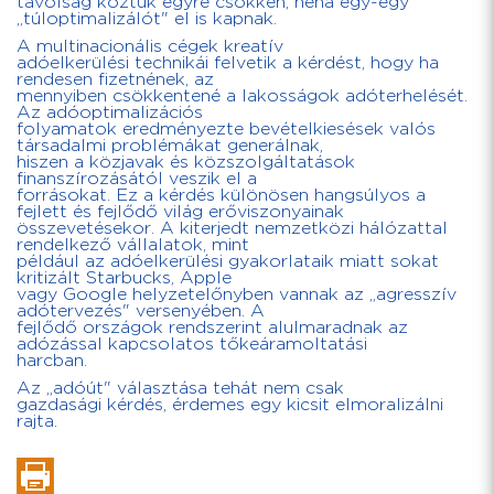
távolság köztük egyre csökken, néha egy-egy
„túloptimalizálót" el is kapnak.
A multinacionális cégek kreatív
adóelkerülési technikái felvetik a kérdést, hogy ha
rendesen fizetnének, az
mennyiben csökkentené a lakosságok adóterhelését.
Az adóoptimalizációs
folyamatok eredményezte bevételkiesések valós
társadalmi problémákat generálnak,
hiszen a közjavak és közszolgáltatások
finanszírozásától veszik el a
forrásokat. Ez a kérdés különösen hangsúlyos a
fejlett és fejlődő világ erőviszonyainak
összevetésekor. A kiterjedt nemzetközi hálózattal
rendelkező vállalatok, mint
például az adóelkerülési gyakorlataik miatt sokat
kritizált Starbucks, Apple
vagy Google helyzetelőnyben vannak az „agresszív
adótervezés" versenyében. A
fejlődő országok rendszerint alulmaradnak az
adózással kapcsolatos tőkeáramoltatási
harcban.
Az „adóút" választása tehát nem csak
gazdasági kérdés, érdemes egy kicsit elmoralizálni
rajta.