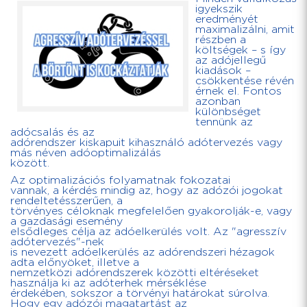
igyekszik
eredményét
maximalizálni, amit
részben a
költségek – s így
az adójellegű
kiadások –
csökkentése révén
érnek el. Fontos
azonban
különbséget
tennünk az
adócsalás és az
adórendszer kiskapuit kihasználó adótervezés vagy
más néven adóoptimalizálás
között.
Az optimalizációs folyamatnak fokozatai
vannak, a kérdés mindig az, hogy az adózói jogokat
rendeltetésszerűen, a
törvényes céloknak megfelelően gyakorolják-e, vagy
a gazdasági esemény
elsődleges célja az adóelkerülés volt. Az "agresszív
adótervezés"-nek
is nevezett adóelkerülés az adórendszeri hézagok
adta előnyöket, illetve a
nemzetközi adórendszerek közötti eltéréseket
használja ki az adóterhek mérséklése
érdekében, sokszor a törvényi határokat súrolva.
Hogy egy adózói magatartást az