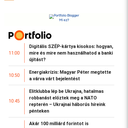
Mi ez?
Digitális SZÉP-kártya kisokos: hogyan,
11:00
mire és mire nem használhatod a banki
újítást?
Energiakrízis: Magyar Péter megtette
10:50
a várva várt bejelentést
Elitklubba lép be Ukrajna, hatalmas
robbanást előztek meg a NATO
10:45
repterén – Ukrajnai háborús híreink
pénteken
Akár 100 milliárd forintot is