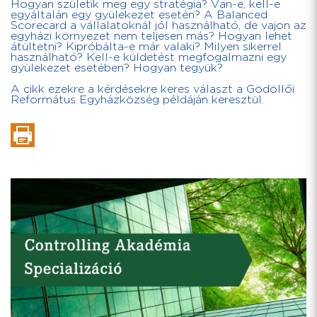
Hogyan születik meg egy stratégia? Van-e, kell-e
egyáltalán egy gyülekezet esetén? A Balanced
Scorecard a vállalatoknál jól használható, de vajon az
egyházi környezet nem teljesen más? Hogyan lehet
átültetni? Kipróbálta-e már valaki? Milyen sikerrel
használható? Kell-e küldetést megfogalmazni egy
gyülekezet esetében? Hogyan tegyük?
A cikk ezekre a kérdésekre keres választ a Gödöllői
Református Egyházközség példáján keresztül.